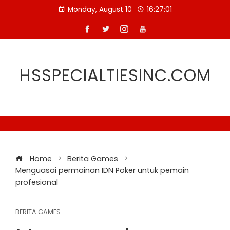
Skip
Monday, August 10
16:27:02
to
content
HSSPECIALTIESINC.COM
Home
Berita Games
Menguasai permainan IDN Poker untuk pemain
profesional
BERITA GAMES