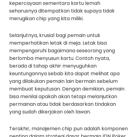
kepercayaan sementara kartu lemah
seharusnya ditempatkan tidak supaya tidak
merugikan chip yang kita miliki.
Selanjutnya, krusial bagi pemain untuk
memperhatikan letak di meja. Letak bisa
mempengaruhi bagaimana seseorang yang
berlomba menyusun kartu. Contoh nyata,
berada di tahap akhir menyuguhkan
keuntungannya sebab kita dapat melihat apa
yang dilakukan pemain lain bermain sebelum
membuat keputusan. Dengan demikian, pemain
bisa menilai apakah akan tetapi melanjutkan
permainan atau tidak berdasarkan tindakan
yang sudah dikerjakan oleh lawan.
Terakhir, manajemen chip pun adalah komponen
penting dalam strategi dasar bermain IDN Poker.