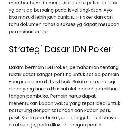
membantu Anda menjadi peserta poker terbaik
yg bersiap bersaing pada level tingkatan. Ayo
kita masuki lebih jauh dunia IDN Poker dan cari
tahu dokumen rahasia sukses yg dapat merubah
permainan anda!
Strategi Dasar IDN Poker
Dalam bermain IDN Poker, pemahaman tentang
taktik dasar sangat penting untuk setiap pemain
yang ingin meraih hasil baik. Salah satu strategi
dasar yang harus dikuasai oleh adalah pemilihan
tangan pembuka. Pemain harus dapat
menentukan kapan waktu yang tepat ideal untuk
bertarung dengan serangan dan kapan perlu
pasif. Kartu pembuka yang tangguh, contohnya
as atau raja, perlu dilawan dengan penuh