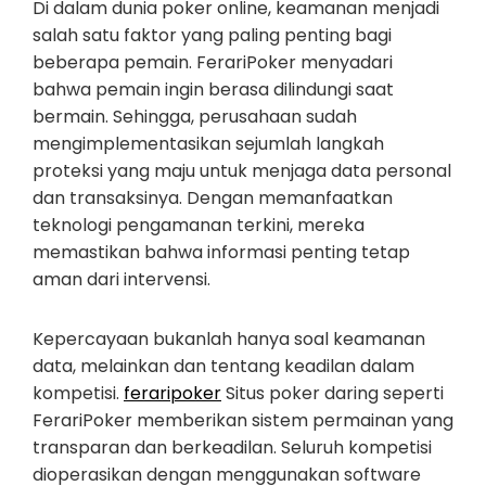
Di dalam dunia poker online, keamanan menjadi
salah satu faktor yang paling penting bagi
beberapa pemain. FerariPoker menyadari
bahwa pemain ingin berasa dilindungi saat
bermain. Sehingga, perusahaan sudah
mengimplementasikan sejumlah langkah
proteksi yang maju untuk menjaga data personal
dan transaksinya. Dengan memanfaatkan
teknologi pengamanan terkini, mereka
memastikan bahwa informasi penting tetap
aman dari intervensi.
Kepercayaan bukanlah hanya soal keamanan
data, melainkan dan tentang keadilan dalam
kompetisi.
feraripoker
Situs poker daring seperti
FerariPoker memberikan sistem permainan yang
transparan dan berkeadilan. Seluruh kompetisi
dioperasikan dengan menggunakan software