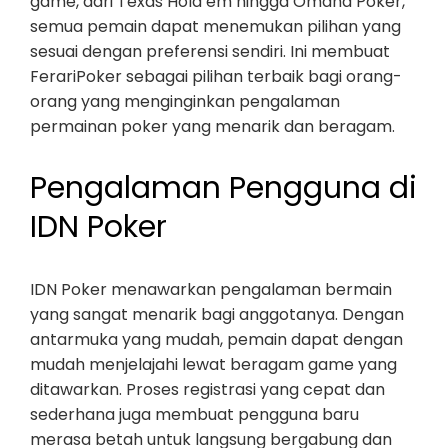
game, dari Texas Hold em hingga Omaha Poker,
semua pemain dapat menemukan pilihan yang
sesuai dengan preferensi sendiri. Ini membuat
FerariPoker sebagai pilihan terbaik bagi orang-
orang yang menginginkan pengalaman
permainan poker yang menarik dan beragam.
Pengalaman Pengguna di
IDN Poker
IDN Poker menawarkan pengalaman bermain
yang sangat menarik bagi anggotanya. Dengan
antarmuka yang mudah, pemain dapat dengan
mudah menjelajahi lewat beragam game yang
ditawarkan. Proses registrasi yang cepat dan
sederhana juga membuat pengguna baru
merasa betah untuk langsung bergabung dan