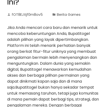
Ini?
fOT8EJXjf0m8ov5
Berita Games
Jika Anda mencari cara baru dan menarik untuk
mencoba keberuntungan Anda, Bupatitogel
adalah pilihan yang layak dipertimbangkan.
Platform ini telah menarik perhatian banyak
orang berkat fitur-fitur uniknya yang membuat
pengalaman bermain lebih menyenangkan dan
menguntungkan. Dalam dunia yang semakin
digital, Bupatitogel menawarkan kemudahan
akses dan berbagai pilihan permainan yang
dapat dinikmati kapan saja dan di mana
saja.Bupatitogel bukan hanya sekadar tempat
untuk memasang taruhan, tetapi juga komunitas
di mana pemain dapat berbagi tips, strategi, dan
pengalaman mereka. Dengan berbagai