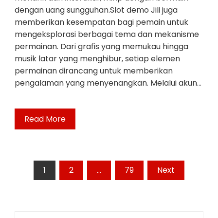
dengan uang sungguhan.Slot demo Jili juga
memberikan kesempatan bagi pemain untuk
mengeksplorasi berbagai tema dan mekanisme
permainan. Dari grafis yang memukau hingga
musik latar yang menghibur, setiap elemen
permainan dirancang untuk memberikan
pengalaman yang menyenangkan. Melalui akun…
Read More
Posts
1
2
…
79
Next
pagination