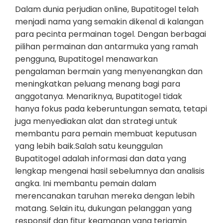
Dalam dunia perjudian online, Bupatitogel telah
menjadi nama yang semakin dikenal di kalangan
para pecinta permainan togel. Dengan berbagai
pilihan permainan dan antarmuka yang ramah
pengguna, Bupatitogel menawarkan
pengalaman bermain yang menyenangkan dan
meningkatkan peluang menang bagi para
anggotanya. Menariknya, Bupatitogel tidak
hanya fokus pada keberuntungan semata, tetapi
juga menyediakan alat dan strategi untuk
membantu para pemain membuat keputusan
yang lebih baik.Salah satu keunggulan
Bupatitogel adalah informasi dan data yang
lengkap mengenai hasil sebelumnya dan analisis
angka. Ini membantu pemain dalam
merencanakan taruhan mereka dengan lebih
matang. Selain itu, dukungan pelanggan yang
responsif dan fitur keamanan yang terjamin