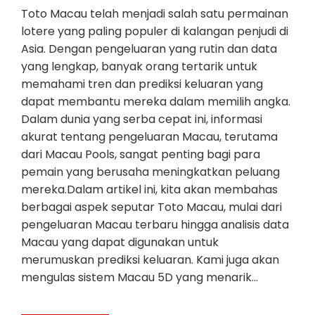
Toto Macau telah menjadi salah satu permainan
lotere yang paling populer di kalangan penjudi di
Asia. Dengan pengeluaran yang rutin dan data
yang lengkap, banyak orang tertarik untuk
memahami tren dan prediksi keluaran yang
dapat membantu mereka dalam memilih angka.
Dalam dunia yang serba cepat ini, informasi
akurat tentang pengeluaran Macau, terutama
dari Macau Pools, sangat penting bagi para
pemain yang berusaha meningkatkan peluang
mereka.Dalam artikel ini, kita akan membahas
berbagai aspek seputar Toto Macau, mulai dari
pengeluaran Macau terbaru hingga analisis data
Macau yang dapat digunakan untuk
merumuskan prediksi keluaran. Kami juga akan
mengulas sistem Macau 5D yang menarik…