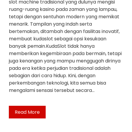
slot machine tradisional yang dulunya mengisi
ruang-ruang kasino pada zaman yang lampau,
tetapi dengan sentuhan modern yang memikat
menarik. Tampilan yang indah serta
bertemakan, ditambah dengan fasilitas inovatif,
membuat kudaslot sebagai opsi kesukaan
banyak pemain.KudaSlot tidak hanya
memberikan kegembiraan pada bermain, tetapi
juga kenangan yang mampu menggugah dirinya
pada era ketika perjudian tradisional adalah
sebagian dari cara hidup. Kini, dengan
perkembangan teknologi, kita semua bisa
mengalami sensasi tersebut secara…
Read More