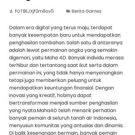
fOT8EJXjf0m8ov5
Berita Games
Dalam era digital yang terus maju, terdapat
banyak kesempatan baru untuk mendapatkan
penghasilan tambahan. Salah satu di antaranya
adalah lewat permainan angka yang semakin
digemari, yaitu Maha 4D. Banyak individu merasa
terhibur dan tertantang saat ikut serta dalam
permainan ini, yang tidak hanya menyenangkan
tetapi juga memberikan peluang untuk
mendapatkan keuntungan finansial. Dengan
inovasi yang kreatif, hobinya dapat
bertransformasi menjadi sumber penghasilan
yang nyata.Maha4D telah menarik perhatian
banyak pemain di seluruh tanah air Indonesia,
menyusun komunitas yang antusias dan dinamis.
Di balik kesenangan bermain, banyak pemain