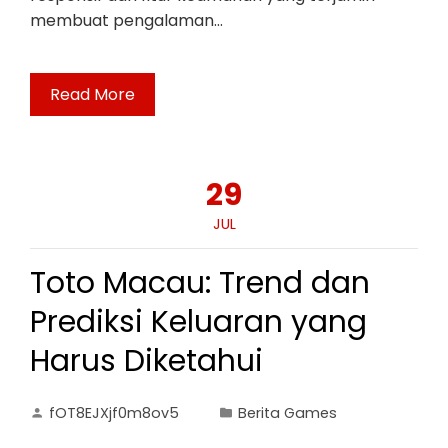
membuat pengalaman…
Read More
29
JUL
Toto Macau: Trend dan
Prediksi Keluaran yang
Harus Diketahui
fOT8EJXjf0m8ov5
Berita Games