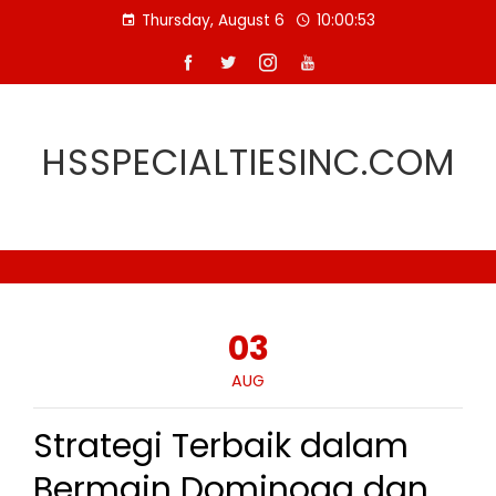
Skip
Thursday, August 6
10:00:54
to
content
HSSPECIALTIESINC.COM
03
AUG
Strategi Terbaik dalam
Bermain Dominoqq dan