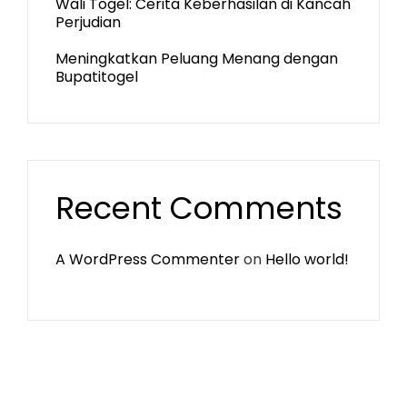
Wali Togel: Cerita Keberhasilan di Kancah
Perjudian
Meningkatkan Peluang Menang dengan
Bupatitogel
Recent Comments
A WordPress Commenter
on
Hello world!