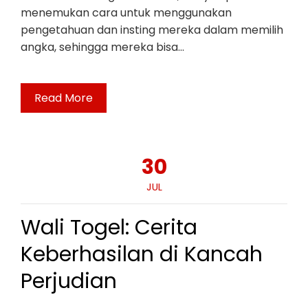
menemukan cara untuk menggunakan
pengetahuan dan insting mereka dalam memilih
angka, sehingga mereka bisa…
Read More
30
JUL
Wali Togel: Cerita
Keberhasilan di Kancah
Perjudian