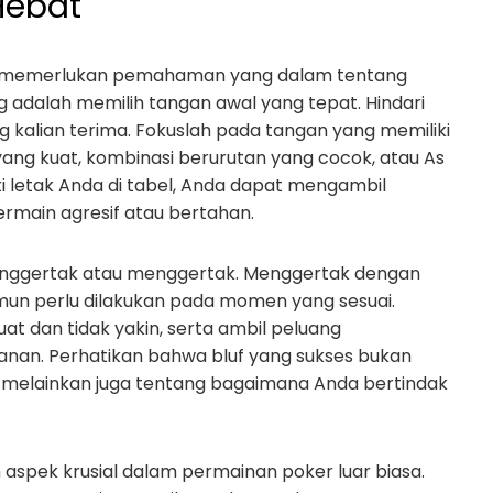
Hebat
bat memerlukan pemahaman yang dalam tentang
ng adalah memilih tangan awal yang tepat. Hindari
 kalian terima. Fokuslah pada tangan yang memiliki
yang kuat, kombinasi berurutan yang cocok, atau As
 letak Anda di tabel, Anda dapat mengambil
ermain agresif atau bertahan.
menggertak atau menggertak. Menggertak dengan
mun perlu dilakukan pada momen yang sesuai.
at dan tidak yakin, serta ambil peluang
nan. Perhatikan bahwa bluf yang sukses bukan
 melainkan juga tentang bagaimana Anda bertindak
 aspek krusial dalam permainan poker luar biasa.