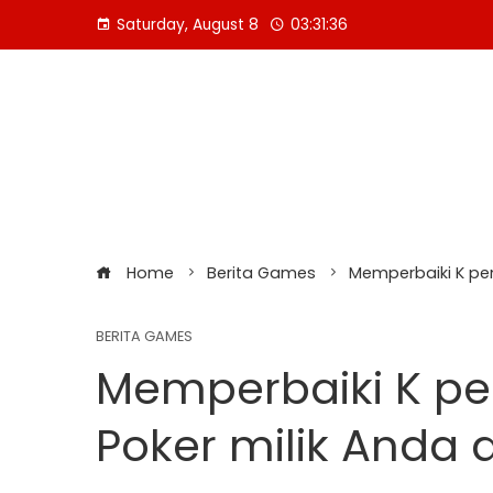
Skip
Saturday, August 8
03:31:37
to
content
Home
Berita Games
Memperbaiki K pe
BERITA GAMES
Memperbaiki K p
Poker milik Anda 