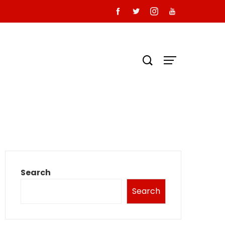
Search
Search