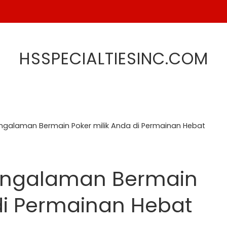
HSSPECIALTIESINC.COM
ngalaman Bermain Poker milik Anda di Permainan Hebat
engalaman Bermain
di Permainan Hebat