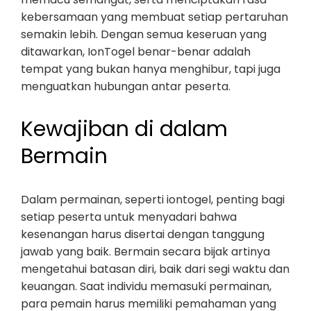
kebersamaan yang membuat setiap pertaruhan
semakin lebih. Dengan semua keseruan yang
ditawarkan, IonTogel benar-benar adalah
tempat yang bukan hanya menghibur, tapi juga
menguatkan hubungan antar peserta.
Kewajiban di dalam
Bermain
Dalam permainan, seperti iontogel, penting bagi
setiap peserta untuk menyadari bahwa
kesenangan harus disertai dengan tanggung
jawab yang baik. Bermain secara bijak artinya
mengetahui batasan diri, baik dari segi waktu dan
keuangan. Saat individu memasuki permainan,
para pemain harus memiliki pemahaman yang