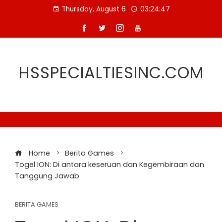
Skip
Thursday, August 6
03:24:48
to
content
HSSPECIALTIESINC.COM
Home
Berita Games
Togel ION: Di antara keseruan dan Kegembiraan dan
Tanggung Jawab
BERITA GAMES