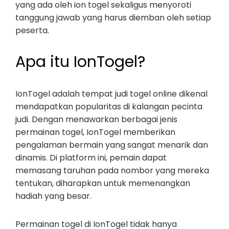
yang ada oleh ion togel sekaligus menyoroti
tanggung jawab yang harus diemban oleh setiap
peserta.
Apa itu IonTogel?
IonTogel adalah tempat judi togel online dikenal
mendapatkan popularitas di kalangan pecinta
judi. Dengan menawarkan berbagai jenis
permainan togel, IonTogel memberikan
pengalaman bermain yang sangat menarik dan
dinamis. Di platform ini, pemain dapat
memasang taruhan pada nombor yang mereka
tentukan, diharapkan untuk memenangkan
hadiah yang besar.
Permainan togel di IonTogel tidak hanya