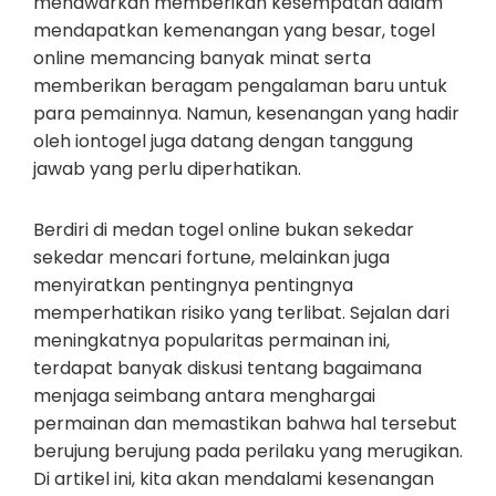
menawarkan memberikan kesempatan dalam
mendapatkan kemenangan yang besar, togel
online memancing banyak minat serta
memberikan beragam pengalaman baru untuk
para pemainnya. Namun, kesenangan yang hadir
oleh iontogel juga datang dengan tanggung
jawab yang perlu diperhatikan.
Berdiri di medan togel online bukan sekedar
sekedar mencari fortune, melainkan juga
menyiratkan pentingnya pentingnya
memperhatikan risiko yang terlibat. Sejalan dari
meningkatnya popularitas permainan ini,
terdapat banyak diskusi tentang bagaimana
menjaga seimbang antara menghargai
permainan dan memastikan bahwa hal tersebut
berujung berujung pada perilaku yang merugikan.
Di artikel ini, kita akan mendalami kesenangan