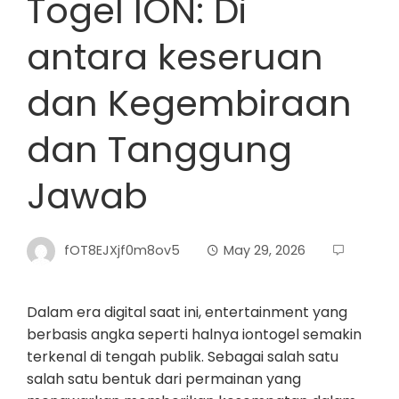
Togel ION: Di
antara keseruan
dan Kegembiraan
dan Tanggung
Jawab
fOT8EJXjf0m8ov5
May 29, 2026
Dalam era digital saat ini, entertainment yang
berbasis angka seperti halnya iontogel semakin
terkenal di tengah publik. Sebagai salah satu
salah satu bentuk dari permainan yang