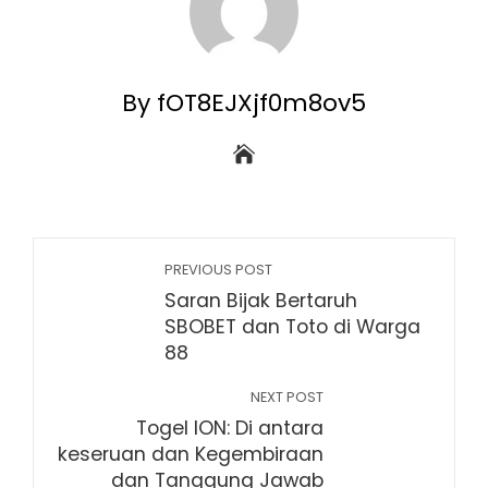
By fOT8EJXjf0m8ov5
PREVIOUS POST
Saran Bijak Bertaruh
SBOBET dan Toto di Warga
88
NEXT POST
Togel ION: Di antara
keseruan dan Kegembiraan
dan Tanggung Jawab