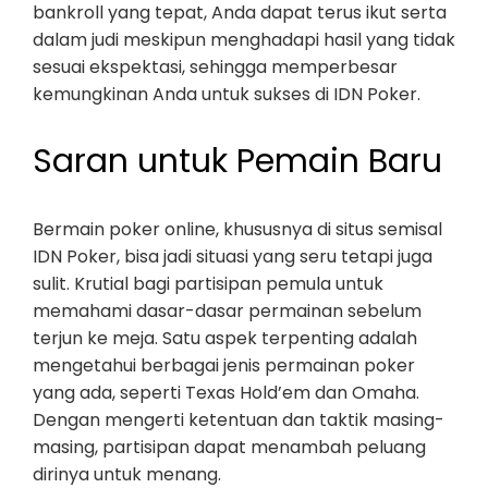
bankroll yang tepat, Anda dapat terus ikut serta
dalam judi meskipun menghadapi hasil yang tidak
sesuai ekspektasi, sehingga memperbesar
kemungkinan Anda untuk sukses di IDN Poker.
Saran untuk Pemain Baru
Bermain poker online, khususnya di situs semisal
IDN Poker, bisa jadi situasi yang seru tetapi juga
sulit. Krutial bagi partisipan pemula untuk
memahami dasar-dasar permainan sebelum
terjun ke meja. Satu aspek terpenting adalah
mengetahui berbagai jenis permainan poker
yang ada, seperti Texas Hold’em dan Omaha.
Dengan mengerti ketentuan dan taktik masing-
masing, partisipan dapat menambah peluang
dirinya untuk menang.