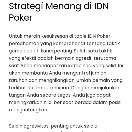
Strategi Menang di IDN
Poker
Untuk meraih kesuksesan di table IDN Poker,
pemahaman yang komprehensif tentang taktik
game adalah kunci penting. Salah satu taktik
yang efektif adalah bermain agresif, terutama
saat Anda mendapatkan kombinasi yang solid. Ini
akan membantu Anda mengontrol jumlah
taruhan dan menghilangkan jumlah pemain yang
terlibat dalam permainan. Dengan menjalankan
tangan Anda secara tegas, Anda juga dapat
meningkatkan nilai bet saat berada dalam posisi
menguntungkan.
Selain agresivitas, penting untuk selalu