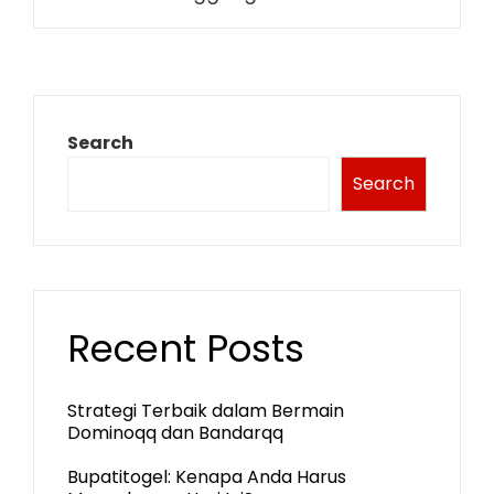
Search
Search
Recent Posts
Strategi Terbaik dalam Bermain
Dominoqq dan Bandarqq
Bupatitogel: Kenapa Anda Harus