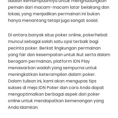
adalah kemampuannya untuk menghubungkan
pemain dari macam-macam latar belakang dan
lokasi, yang menjadikan permainan ini bukan
hanya menantang tetapi juga sangat sosial.
Di antara banyak situs poker online, pokerhebat
muncul sebagai salah satu opsi terbaik bagi
pecinta poker. Berkat lingkungan permainan
yang fair dan kesempatan untuk ikut serta dalam
beragam permainan, platform IDN Play
menawarkan wadah yang sempurna untuk
meningkatkan keterampilan dalam poker.
Dalam tulisan ini, kami akan mengupas tips
sukses di meja IDN Poker dan cara Anda dapat
mengoptimalkan berbagai aspek dari poker
online untuk mendapatkan kemenangan yang
Anda idamkan.