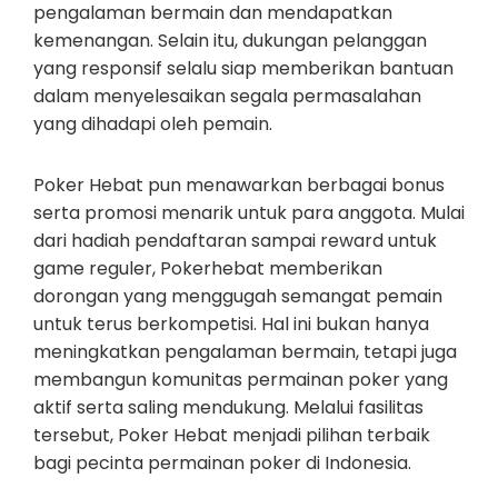
pengalaman bermain dan mendapatkan
kemenangan. Selain itu, dukungan pelanggan
yang responsif selalu siap memberikan bantuan
dalam menyelesaikan segala permasalahan
yang dihadapi oleh pemain.
Poker Hebat pun menawarkan berbagai bonus
serta promosi menarik untuk para anggota. Mulai
dari hadiah pendaftaran sampai reward untuk
game reguler, Pokerhebat memberikan
dorongan yang menggugah semangat pemain
untuk terus berkompetisi. Hal ini bukan hanya
meningkatkan pengalaman bermain, tetapi juga
membangun komunitas permainan poker yang
aktif serta saling mendukung. Melalui fasilitas
tersebut, Poker Hebat menjadi pilihan terbaik
bagi pecinta permainan poker di Indonesia.