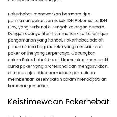
Pokerhebat menawarkan beragam tipe
permainan poker, termasuk IDN Poker serta IDN
Play, yang terkenal di tengah kalangan pemain.
Dengan adanya fitur-fitur menarik serta jaringan
pengamanan yang handal, Pokerhebat adalah
pilihan utama bagi mereka yang mencari-cari
poker online yang terpercaya. Gabungkan
dalam Pokerhebat berarti kamu akan memasuki
dunia poker yang profesional dan mengasyikkan,
di mana saja setiap permainan permainan
memberikan kesempatan dalam mendapatkan
kemenangan besar.
Keistimewaan Pokerhebat