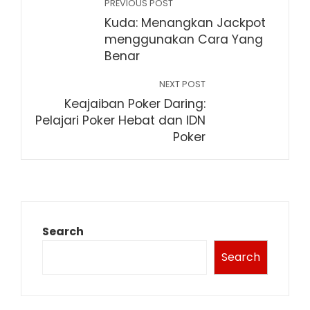
PREVIOUS POST
Kuda: Menangkan Jackpot
menggunakan Cara Yang
Benar
NEXT POST
Keajaiban Poker Daring:
Pelajari Poker Hebat dan IDN
Poker
Search
Search