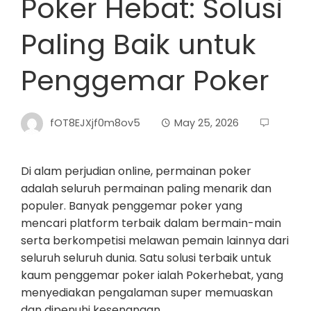
Poker Hebat: Solusi
Paling Baik untuk
Penggemar Poker
fOT8EJXjf0m8ov5
May 25, 2026
Di alam perjudian online, permainan poker
adalah seluruh permainan paling menarik dan
populer. Banyak penggemar poker yang
mencari platform terbaik dalam bermain-main
serta berkompetisi melawan pemain lainnya dari
seluruh seluruh dunia. Satu solusi terbaik untuk
kaum penggemar poker ialah Pokerhebat, yang
menyediakan pengalaman super memuaskan
dan dipenuhi kesenangan.