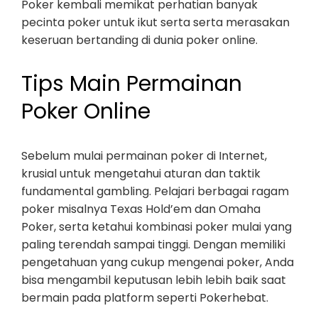
Poker kembali memikat perhatian banyak
pecinta poker untuk ikut serta serta merasakan
keseruan bertanding di dunia poker online.
Tips Main Permainan
Poker Online
Sebelum mulai permainan poker di Internet,
krusial untuk mengetahui aturan dan taktik
fundamental gambling. Pelajari berbagai ragam
poker misalnya Texas Hold’em dan Omaha
Poker, serta ketahui kombinasi poker mulai yang
paling terendah sampai tinggi. Dengan memiliki
pengetahuan yang cukup mengenai poker, Anda
bisa mengambil keputusan lebih lebih baik saat
bermain pada platform seperti Pokerhebat.