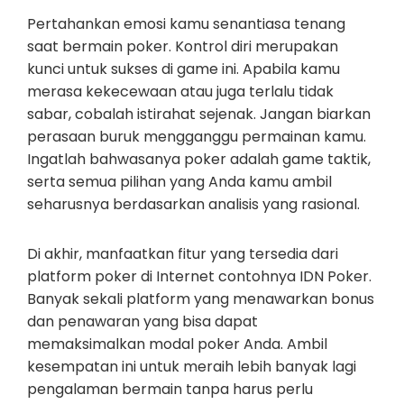
Pertahankan emosi kamu senantiasa tenang
saat bermain poker. Kontrol diri merupakan
kunci untuk sukses di game ini. Apabila kamu
merasa kekecewaan atau juga terlalu tidak
sabar, cobalah istirahat sejenak. Jangan biarkan
perasaan buruk mengganggu permainan kamu.
Ingatlah bahwasanya poker adalah game taktik,
serta semua pilihan yang Anda kamu ambil
seharusnya berdasarkan analisis yang rasional.
Di akhir, manfaatkan fitur yang tersedia dari
platform poker di Internet contohnya IDN Poker.
Banyak sekali platform yang menawarkan bonus
dan penawaran yang bisa dapat
memaksimalkan modal poker Anda. Ambil
kesempatan ini untuk meraih lebih banyak lagi
pengalaman bermain tanpa harus perlu