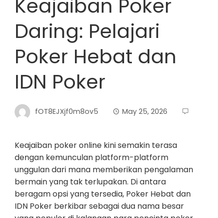
Keajaiban Poker
Daring: Pelajari
Poker Hebat dan
IDN Poker
fOT8EJXjf0m8ov5
May 25, 2026
Keajaiban poker online kini semakin terasa
dengan kemunculan platform-platform
unggulan dari mana memberikan pengalaman
bermain yang tak terlupakan. Di antara
beragam opsi yang tersedia, Poker Hebat dan
IDN Poker berkibar sebagai dua nama besar