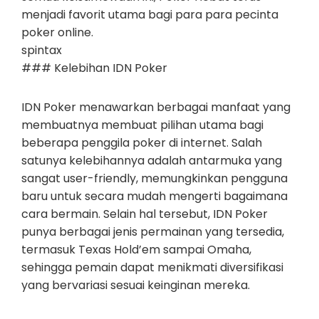
menjadi favorit utama bagi para para pecinta
poker online.
spintax
### Kelebihan IDN Poker
IDN Poker menawarkan berbagai manfaat yang
membuatnya membuat pilihan utama bagi
beberapa penggila poker di internet. Salah
satunya kelebihannya adalah antarmuka yang
sangat user-friendly, memungkinkan pengguna
baru untuk secara mudah mengerti bagaimana
cara bermain. Selain hal tersebut, IDN Poker
punya berbagai jenis permainan yang tersedia,
termasuk Texas Hold’em sampai Omaha,
sehingga pemain dapat menikmati diversifikasi
yang bervariasi sesuai keinginan mereka.