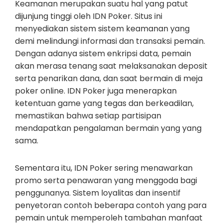
Keamanan merupakan suatu hal yang patut
dijunjung tinggi oleh IDN Poker. Situs ini
menyediakan sistem sistem keamanan yang
demi melindungi informasi dan transaksi pemain.
Dengan adanya sistem enkripsi data, pemain
akan merasa tenang saat melaksanakan deposit
serta penarikan dana, dan saat bermain di meja
poker online. IDN Poker juga menerapkan
ketentuan game yang tegas dan berkeadilan,
memastikan bahwa setiap partisipan
mendapatkan pengalaman bermain yang yang
sama.
Sementara itu, IDN Poker sering menawarkan
promo serta penawaran yang menggoda bagi
penggunanya. Sistem loyalitas dan insentif
penyetoran contoh beberapa contoh yang para
pemain untuk memperoleh tambahan manfaat