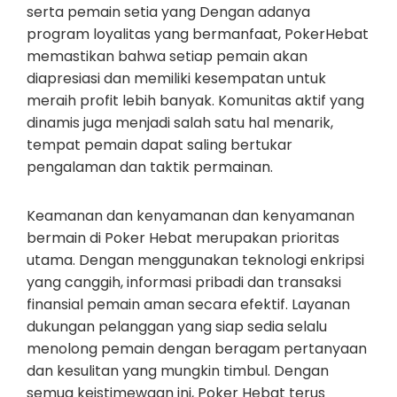
serta pemain setia yang Dengan adanya
program loyalitas yang bermanfaat, PokerHebat
memastikan bahwa setiap pemain akan
diapresiasi dan memiliki kesempatan untuk
meraih profit lebih banyak. Komunitas aktif yang
dinamis juga menjadi salah satu hal menarik,
tempat pemain dapat saling bertukar
pengalaman dan taktik permainan.
Keamanan dan kenyamanan dan kenyamanan
bermain di Poker Hebat merupakan prioritas
utama. Dengan menggunakan teknologi enkripsi
yang canggih, informasi pribadi dan transaksi
finansial pemain aman secara efektif. Layanan
dukungan pelanggan yang siap sedia selalu
menolong pemain dengan beragam pertanyaan
dan kesulitan yang mungkin timbul. Dengan
semua keistimewaan ini, Poker Hebat terus