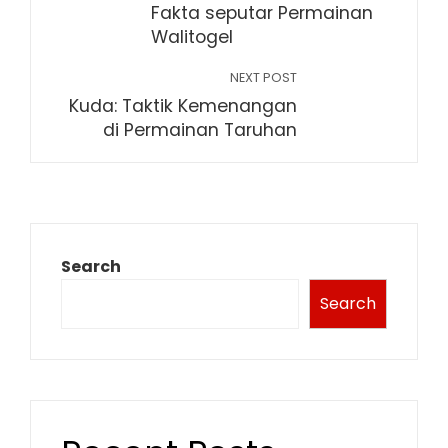
Fakta seputar Permainan
Walitogel
NEXT POST
Kuda: Taktik Kemenangan
di Permainan Taruhan
Search
Search