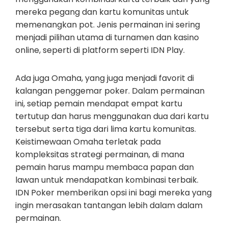
mereka pegang dan kartu komunitas untuk
memenangkan pot. Jenis permainan ini sering
menjadi pilihan utama di turnamen dan kasino
online, seperti di platform seperti IDN Play.
Ada juga Omaha, yang juga menjadi favorit di
kalangan penggemar poker. Dalam permainan
ini, setiap pemain mendapat empat kartu
tertutup dan harus menggunakan dua dari kartu
tersebut serta tiga dari lima kartu komunitas.
Keistimewaan Omaha terletak pada
kompleksitas strategi permainan, di mana
pemain harus mampu membaca papan dan
lawan untuk mendapatkan kombinasi terbaik.
IDN Poker memberikan opsi ini bagi mereka yang
ingin merasakan tantangan lebih dalam dalam
permainan.