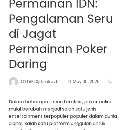
Permainan IDN:
Pengalaman Seru
di Jagat
Permainan Poker
Daring
fOT8EJXjf0m8ov5
May 30, 2026
Dalam beberapa tahun terakhir, poker online
mulai berubah menjadi salah satu jenis
entertainment terpopuler populer dalam dunia
digital. Salah satu platform unggulan untuk