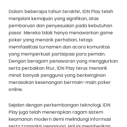
Dalam beberapa tahun terakhir, IDN Play telah
menjalani kemajuan yang signifikan, atas
pembaruan dan penyesuaian pada kebutuhan
pasar. Mereka tidak hanya menawarkan game
poker yang menarik perhatian, tetapi
memfasilitasi turnamen dan acara komunitas
yang memperkuat partisipasi para pemain.
Dengan beragam penawaran yang menggiurkan
serta perbaikan fitur, IDN Play terus menarik
minat banyak pengguna yang berkeinginan
merasakan kesenangan bermain-main poker
online.
Sejalan dengan perkembangan teknologi, IDN
Play juga telah menerapkan ragam sistem
keamanan modern demi melindungi informasi
serta transaksi pengguna. Hal ini memberikan