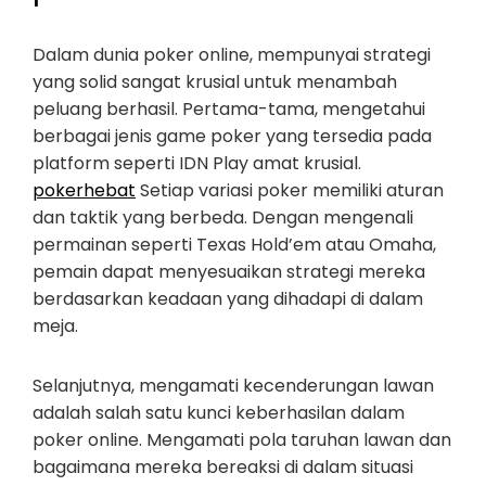
Dalam dunia poker online, mempunyai strategi
yang solid sangat krusial untuk menambah
peluang berhasil. Pertama-tama, mengetahui
berbagai jenis game poker yang tersedia pada
platform seperti IDN Play amat krusial.
pokerhebat
Setiap variasi poker memiliki aturan
dan taktik yang berbeda. Dengan mengenali
permainan seperti Texas Hold’em atau Omaha,
pemain dapat menyesuaikan strategi mereka
berdasarkan keadaan yang dihadapi di dalam
meja.
Selanjutnya, mengamati kecenderungan lawan
adalah salah satu kunci keberhasilan dalam
poker online. Mengamati pola taruhan lawan dan
bagaimana mereka bereaksi di dalam situasi