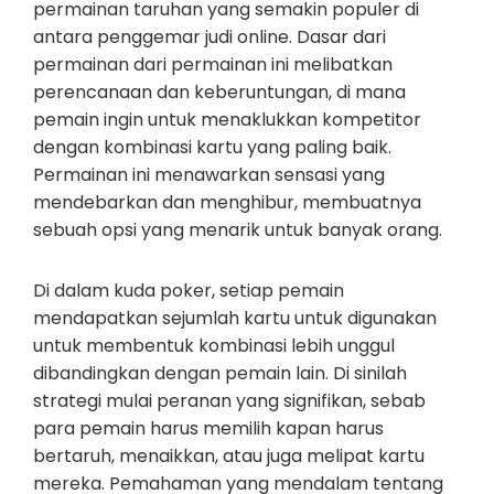
permainan taruhan yang semakin populer di
antara penggemar judi online. Dasar dari
permainan dari permainan ini melibatkan
perencanaan dan keberuntungan, di mana
pemain ingin untuk menaklukkan kompetitor
dengan kombinasi kartu yang paling baik.
Permainan ini menawarkan sensasi yang
mendebarkan dan menghibur, membuatnya
sebuah opsi yang menarik untuk banyak orang.
Di dalam kuda poker, setiap pemain
mendapatkan sejumlah kartu untuk digunakan
untuk membentuk kombinasi lebih unggul
dibandingkan dengan pemain lain. Di sinilah
strategi mulai peranan yang signifikan, sebab
para pemain harus memilih kapan harus
bertaruh, menaikkan, atau juga melipat kartu
mereka. Pemahaman yang mendalam tentang