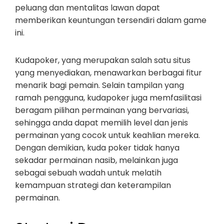
peluang dan mentalitas lawan dapat
memberikan keuntungan tersendiri dalam game
ini.
Kudapoker, yang merupakan salah satu situs
yang menyediakan, menawarkan berbagai fitur
menarik bagi pemain. Selain tampilan yang
ramah pengguna, kudapoker juga memfasilitasi
beragam pilihan permainan yang bervariasi,
sehingga anda dapat memilih level dan jenis
permainan yang cocok untuk keahlian mereka.
Dengan demikian, kuda poker tidak hanya
sekadar permainan nasib, melainkan juga
sebagai sebuah wadah untuk melatih
kemampuan strategi dan keterampilan
permainan.