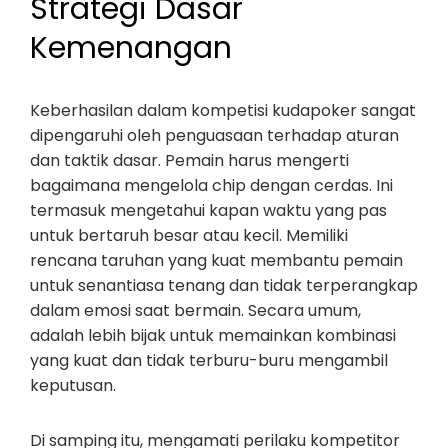
Strategi Dasar
Kemenangan
Keberhasilan dalam kompetisi kudapoker sangat
dipengaruhi oleh penguasaan terhadap aturan
dan taktik dasar. Pemain harus mengerti
bagaimana mengelola chip dengan cerdas. Ini
termasuk mengetahui kapan waktu yang pas
untuk bertaruh besar atau kecil. Memiliki
rencana taruhan yang kuat membantu pemain
untuk senantiasa tenang dan tidak terperangkap
dalam emosi saat bermain. Secara umum,
adalah lebih bijak untuk memainkan kombinasi
yang kuat dan tidak terburu-buru mengambil
keputusan.
Di samping itu, mengamati perilaku kompetitor