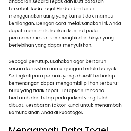
anggaran secara tegas dan ikuti batasan
tersebut.
kuda togel
Hindari bertaruh
menggunakan uang yang kamu tidak mampu
kehilangan. Dengan cara melaksanakan ini, Anda
dapat mempertahankan kontrol pada
permainan Anda dan menghindari biaya yang
berlebihan yang dapat menyulitkan.
Sebagai penutup, usahakan agar bertaruh
secara konsisten namun jangan terlalu banyak.
Seringkali para pemain yang obsesif terhadap
kemenangan dapat mengambil pilihan terburu-
buru yang tidak tepat. Tetapkan rencana
bertaruh dan tetap pada jadwal yang telah
dibuat. Kesabaran faktor kunci untuk menambah
kemungkinan Anda di kudatogel.
Mengamati Data Togel