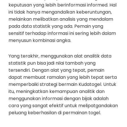
keputusan yang lebih berinformasi informed. Hal
ini tidak hanya mengandalkan keberuntungan,
melainkan melibatkan analisis yang mendalam
pada data statistik yang ada. Pemain yang
sensitif terhadap informasi ini sering lebih dalam
menyusun kombinasi angka.
Yang terakhir, menggunakan alat analitik data
statistik pun bisa jadi nilai tambah yang
tersendiri. Dengan alat yang tepat, pemain
dapat membuat ramalan yang lebih tepat serta
memperbaiki strategi bermain Kudatogel. Untuk
itu, meningkatkan kemampuan analitik dan
menggunakan informasi dengan bijak adalah
cara yang sangat efektif untuk melipatgandakan
peluang keberhasilan di permainan togel.