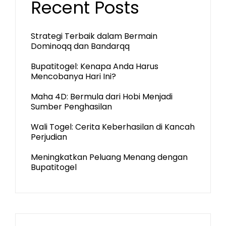
Recent Posts
Strategi Terbaik dalam Bermain
Dominoqq dan Bandarqq
Bupatitogel: Kenapa Anda Harus
Mencobanya Hari Ini?
Maha 4D: Bermula dari Hobi Menjadi
Sumber Penghasilan
Wali Togel: Cerita Keberhasilan di Kancah
Perjudian
Meningkatkan Peluang Menang dengan
Bupatitogel