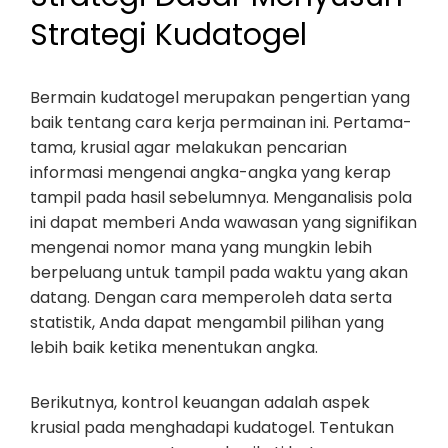
Strategi Kudatogel
Bermain kudatogel merupakan pengertian yang
baik tentang cara kerja permainan ini. Pertama-
tama, krusial agar melakukan pencarian
informasi mengenai angka-angka yang kerap
tampil pada hasil sebelumnya. Menganalisis pola
ini dapat memberi Anda wawasan yang signifikan
mengenai nomor mana yang mungkin lebih
berpeluang untuk tampil pada waktu yang akan
datang. Dengan cara memperoleh data serta
statistik, Anda dapat mengambil pilihan yang
lebih baik ketika menentukan angka.
Berikutnya, kontrol keuangan adalah aspek
krusial pada menghadapi kudatogel. Tentukan