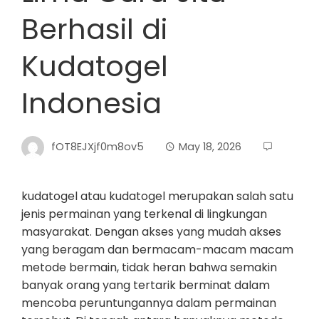
Berhasil di
Kudatogel
Indonesia
fOT8EJXjf0m8ov5
May 18, 2026
kudatogel atau kudatogel merupakan salah satu
jenis permainan yang terkenal di lingkungan
masyarakat. Dengan akses yang mudah akses
yang beragam dan bermacam-macam macam
metode bermain, tidak heran bahwa semakin
banyak orang yang tertarik berminat dalam
mencoba peruntungannya dalam permainan