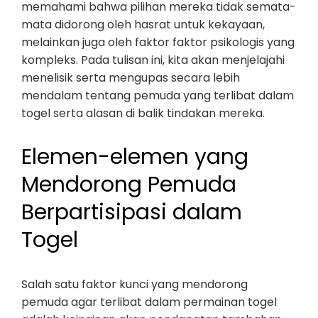
memahami bahwa pilihan mereka tidak semata-
mata didorong oleh hasrat untuk kekayaan,
melainkan juga oleh faktor faktor psikologis yang
kompleks. Pada tulisan ini, kita akan menjelajahi
menelisik serta mengupas secara lebih
mendalam tentang pemuda yang terlibat dalam
togel serta alasan di balik tindakan mereka.
Elemen-elemen yang
Mendorong Pemuda
Berpartisipasi dalam
Togel
Salah satu faktor kunci yang mendorong
pemuda agar terlibat dalam permainan togel