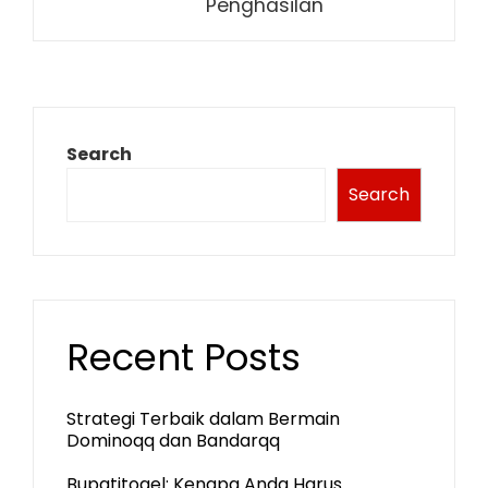
Penghasilan
Search
Search
Recent Posts
Strategi Terbaik dalam Bermain
Dominoqq dan Bandarqq
Bupatitogel: Kenapa Anda Harus