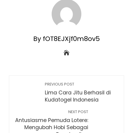
By fOT8EJXjf0m8ov5
PREVIOUS POST
Lima Cara Jitu Berhasil di
Kudatogel Indonesia
NEXT POST
Antusiasme Pemuda Lotere:
Mengubah Hobi Sebagai