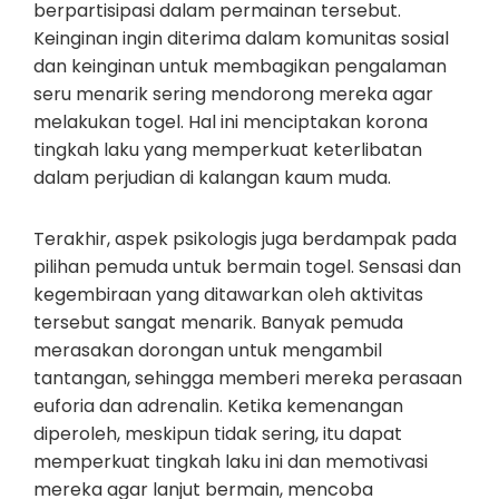
berpartisipasi dalam permainan tersebut.
Keinginan ingin diterima dalam komunitas sosial
dan keinginan untuk membagikan pengalaman
seru menarik sering mendorong mereka agar
melakukan togel. Hal ini menciptakan korona
tingkah laku yang memperkuat keterlibatan
dalam perjudian di kalangan kaum muda.
Terakhir, aspek psikologis juga berdampak pada
pilihan pemuda untuk bermain togel. Sensasi dan
kegembiraan yang ditawarkan oleh aktivitas
tersebut sangat menarik. Banyak pemuda
merasakan dorongan untuk mengambil
tantangan, sehingga memberi mereka perasaan
euforia dan adrenalin. Ketika kemenangan
diperoleh, meskipun tidak sering, itu dapat
memperkuat tingkah laku ini dan memotivasi
mereka agar lanjut bermain, mencoba