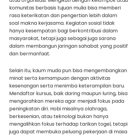
atau organisasi. Mengikuti dengan kelompok atau
komunitas berbasis tujuan mulia bisa memberi
rasa keterikatan dan pengertian lebih dalam
soal makna kerjasama. Kegiatan sosial tidak
hanya kesempatan bagi berkontribusi dalam
masyarakat, tetapi juga sebagai juga sarana
dalam membangun jaringan sahabat yang positif
dan bermanfaat.
Selain itu, kaum muda pun bisa mengembangkan
minat serta kemampuan dengan aktivitas
kesenangan serta menimba keterampilan baru.
Mendaftar kursus, baik daring maupun luring, bisa
mengarahkan mereka agar menjadi fokus pada
peningkatan diri. Hobi misalnya olahraga,
berkesenian, atau teknologi bukan hanya
mengalihkan fokus terhadap tarikan togel, tetapi
juga dapat membuka peluang pekerjaan di masa