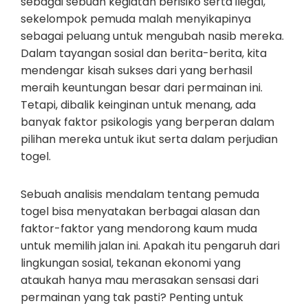
sebagai sebuah kegiatan berisiko serta ilegal,
sekelompok pemuda malah menyikapinya
sebagai peluang untuk mengubah nasib mereka.
Dalam tayangan sosial dan berita-berita, kita
mendengar kisah sukses dari yang berhasil
meraih keuntungan besar dari permainan ini.
Tetapi, dibalik keinginan untuk menang, ada
banyak faktor psikologis yang berperan dalam
pilihan mereka untuk ikut serta dalam perjudian
togel.
Sebuah analisis mendalam tentang pemuda
togel bisa menyatakan berbagai alasan dan
faktor-faktor yang mendorong kaum muda
untuk memilih jalan ini. Apakah itu pengaruh dari
lingkungan sosial, tekanan ekonomi yang
ataukah hanya mau merasakan sensasi dari
permainan yang tak pasti? Penting untuk