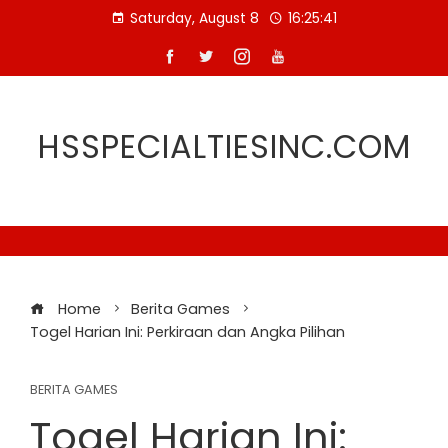
Skip
Saturday, August 8
16:25:41
to
content
HSSPECIALTIESINC.COM
Home
Berita Games
Togel Harian Ini: Perkiraan dan Angka Pilihan
BERITA GAMES
Togel Harian Ini: