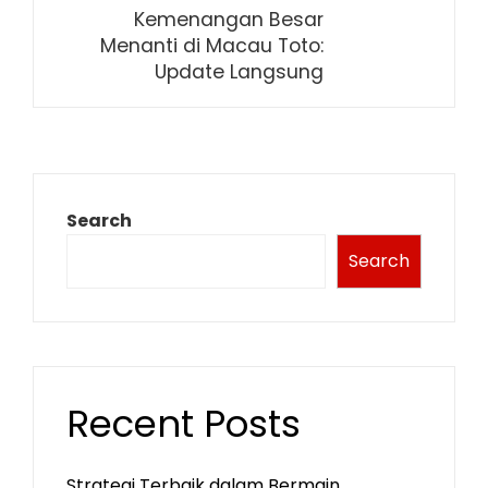
Kemenangan Besar
Menanti di Macau Toto:
Update Langsung
Search
Search
Recent Posts
Strategi Terbaik dalam Bermain