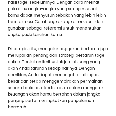
hasil togel sebelumnya. Dengan cara melihat
pola atau angka-angka yang sering muncul,
kamu dapat menyusun tebakan yang lebih lebih
terinformasi. Catat angka-angka tersebut dan
gunakan sebagai referensi untuk menentukan
angka pada taruhan kamu.
Di samping itu, mengatur anggaran bertaruh juga
merupakan penting dari strategi bertaruh togel
online. Tentukan limit untuk jumlah uang yang
akan Anda taruhan setiap harinya. Dengan
demikian, Anda dapat mencegah kehilangan
besar dan tetap menggembirakan permainan
secara bijaksana. Kedisiplinan dalam mengatur
keuangan akan kamu bertahan dalam jangka
panjang serta meningkatkan pengalaman
bertaruh.