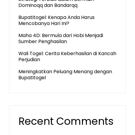
Dominoqq dan Bandarqq
Bupatitogel: Kenapa Anda Harus
Mencobanya Hari Ini?
Maha 4D: Bermula dari Hobi Menjadi
Sumber Penghasilan
Wali Togel: Cerita Keberhasilan di Kancah
Perjudian
Meningkatkan Peluang Menang dengan
Bupatitogel
Recent Comments