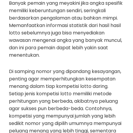
Banyak pemain yang meyakini jika angka spesifik
memiliki keberuntungan sendiri, seringkali
berdasarkan pengalaman atau bahkan mimpi.
Memanfaatkan informasi statistik dari hasil hasil
lotto sebelumnya juga bisa menyediakan
wawasan mengenai angka yang banyak muncul,
dan ini para pemain dapat lebih yakin saat
menentukan.
Di samping nomor yang dipandang kesayangan,
penting agar memperhitungkan kesempatan
menang dalam tiap kompetisi lotto daring.
Setiap jenis kompetisi lotto memiliki metode
perhitungan yang berbeda, akibatnya peluang
agar sukses pun berbeda-beda. Contohnya,
kompetisi yang mempunyai jumlah yang lebih
sedikit nomor yang dipilih umumnya mempunyai
peluang menang yang lebih tinggi, sementara