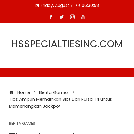
Skip
Friday, August 7
06:30:58
to
content
HSSPECIALTIESINC.COM
Home
Berita Games
Tips Ampuh Memainkan Slot Dari Pulsa Tri untuk
Memenangkan Jackpot
BERITA GAMES