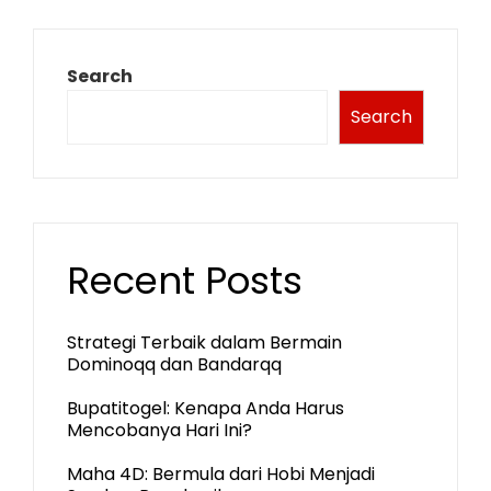
Search
Search
Recent Posts
Strategi Terbaik dalam Bermain
Dominoqq dan Bandarqq
Bupatitogel: Kenapa Anda Harus
Mencobanya Hari Ini?
Maha 4D: Bermula dari Hobi Menjadi