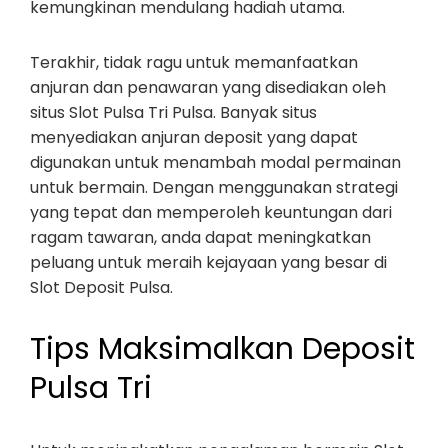
kemungkinan mendulang hadiah utama.
Terakhir, tidak ragu untuk memanfaatkan
anjuran dan penawaran yang disediakan oleh
situs Slot Pulsa Tri Pulsa. Banyak situs
menyediakan anjuran deposit yang dapat
digunakan untuk menambah modal permainan
untuk bermain. Dengan menggunakan strategi
yang tepat dan memperoleh keuntungan dari
ragam tawaran, anda dapat meningkatkan
peluang untuk meraih kejayaan yang besar di
Slot Deposit Pulsa.
Tips Maksimalkan Deposit
Pulsa Tri