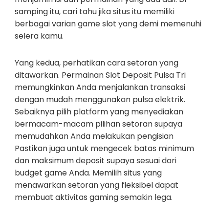
samping itu, cari tahu jika situs itu memiliki
berbagai varian game slot yang demi memenuhi
selera kamu.
Yang kedua, perhatikan cara setoran yang
ditawarkan. Permainan Slot Deposit Pulsa Tri
memungkinkan Anda menjalankan transaksi
dengan mudah menggunakan pulsa elektrik.
Sebaiknya pilih platform yang menyediakan
bermacam-macam pilihan setoran supaya
memudahkan Anda melakukan pengisian
Pastikan juga untuk mengecek batas minimum
dan maksimum deposit supaya sesuai dari
budget game Anda. Memilih situs yang
menawarkan setoran yang fleksibel dapat
membuat aktivitas gaming semakin lega.