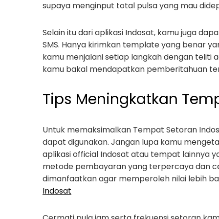
supaya menginput total pulsa yang mau didepos
Selain itu dari aplikasi Indosat, kamu juga d
SMS. Hanya kirimkan template yang benar yang
kamu menjalani setiap langkah dengan teliti a
kamu bakal mendapatkan pemberitahuan tent
Tips Meningkatkan Temp
Untuk memaksimalkan Tempat Setoran Indos
dapat digunakan. Jangan lupa kamu mengetah
aplikasi official Indosat atau tempat lainnya y
metode pembayaran yang terpercaya dan cek
dimanfaatkan agar memperoleh nilai lebih ba
Indosat
Cermati pula jam serta frekuensi setoran ka