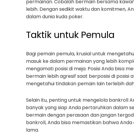
permainan. Cobalah bermain bersama kawan a
lebih. Dengan sedikit waktu dan komitmen, A
dalam dunia kuda poker.
Taktik untuk Pemula
Bagi pemain pemula, krusial untuk mengetah
masuk ke dalam permainan yang lebih komple
mengamati posisi di meja. Posisi Anda bisa 
bermain lebih agresif saat berposisi di posisi
mengetahui tindakan pemain lain terlebih dah
Selain itu, penting untuk mengelola bankroll
banyak yang siap Anda pertaruhkan dalam ses
bermain dengan perasaan dan jangan tergod
bankroll, Anda bisa memastikan bahwa Anda
lama.