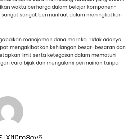
asikan waktu berharga dalam belajar komponen-
 sangat sangat bermanfaat dalam meningkatkan
ngabaikan manajemen dana mereka. Tidak adanya
apat mengakibatkan kehilangan besar-besaran dan
netapkan limit serta ketegasan dalam mematuhi
ngan cara bijak dan mengalami permainan tanpa
8EJXjf0m8ov5