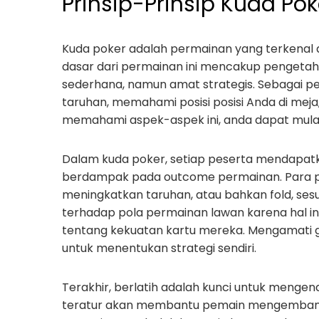
Prinsip-Prinsip Kuda Pok
Kuda poker adalah permainan yang terkenal d
dasar dari permainan ini mencakup pengeta
sederhana, namun amat strategis. Sebagai p
taruhan, memahami posisi posisi Anda di mej
memahami aspek-aspek ini, anda dapat mula
Dalam kuda poker, setiap peserta mendapa
berdampak pada outcome permainan. Para pe
meningkatkan taruhan, atau bahkan fold, ses
terhadap pola permainan lawan karena hal i
tentang kekuatan kartu mereka. Mengamati g
untuk menentukan strategi sendiri.
Terakhir, berlatih adalah kunci untuk menge
teratur akan membantu pemain mengemban