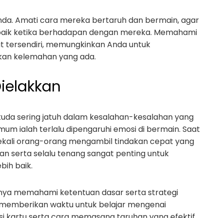
nda. Amati cara mereka bertaruh dan bermain, agar
baik ketika berhadapan dengan mereka. Memahami
 tersendiri, memungkinkan Anda untuk
kan kelemahan yang ada.
ielakkan
uda sering jatuh dalam kesalahan-kesalahan yang
umum ialah terlalu dipengaruhi emosi di bermain. Saat
kali orang-orang mengambil tindakan cepat yang
an serta selalu tenang sangat penting untuk
bih baik.
ngnya memahami ketentuan dasar serta strategi
 memberikan waktu untuk belajar mengenai
kartu serta cara memasang taruhan yang efektif