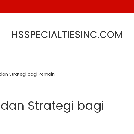
HSSPECIALTIESINC.COM
dan Strategi bagi Pemain
dan Strategi bagi