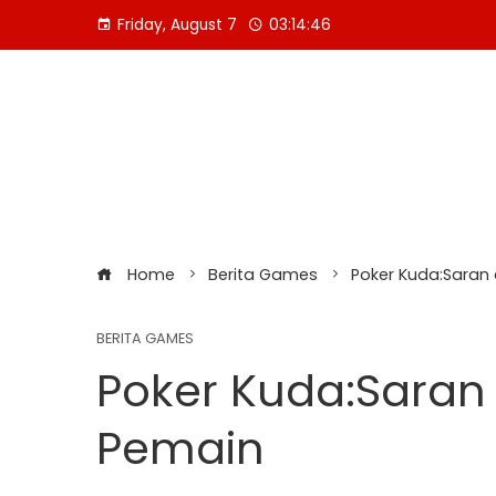
Skip
Friday, August 7
03:14:47
to
content
Home
Berita Games
Poker Kuda:Saran 
BERITA GAMES
Poker Kuda:Saran 
Pemain