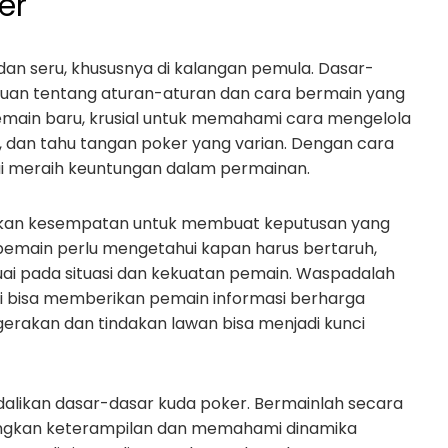
er
an seru, khususnya di kalangan pemula. Dasar-
huan tentang aturan-aturan dan cara bermain yang
emain baru, krusial untuk memahami cara mengelola
a, dan tahu tangan poker yang varian. Dengan cara
i meraih keuntungan dalam permainan.
tkan kesempatan untuk membuat keputusan yang
main perlu mengetahui kapan harus bertaruh,
uai pada situasi dan kekuatan pemain. Waspadalah
ni bisa memberikan pemain informasi berharga
erakan dan tindakan lawan bisa menjadi kunci
ndalikan dasar-dasar kuda poker. Bermainlah secara
gkan keterampilan dan memahami dinamika