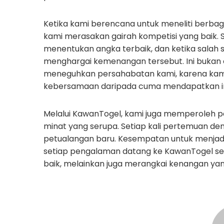
Ketika kami berencana untuk meneliti berba
kami merasakan gairah kompetisi yang baik.
menentukan angka terbaik, dan ketika salah 
menghargai kemenangan tersebut. Ini bukan
meneguhkan persahabatan kami, karena kami
kebersamaan daripada cuma mendapatkan i
Melalui KawanTogel, kami juga memperoleh 
minat yang serupa. Setiap kali pertemuan d
petualangan baru. Kesempatan untuk menjadi 
setiap pengalaman datang ke KawanTogel sem
baik, melainkan juga merangkai kenangan yan