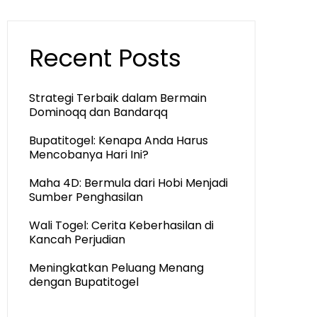
Recent Posts
Strategi Terbaik dalam Bermain
Dominoqq dan Bandarqq
Bupatitogel: Kenapa Anda Harus
Mencobanya Hari Ini?
Maha 4D: Bermula dari Hobi Menjadi
Sumber Penghasilan
Wali Togel: Cerita Keberhasilan di
Kancah Perjudian
Meningkatkan Peluang Menang
dengan Bupatitogel