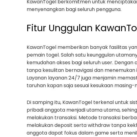
KawanTogel berkomitmen untuk menciptakan
menyenangkan bagi seluruh pengguna.
Fitur Unggulan KawanTo
KawanTogel memberikan banyak fasilitas yan
pemain togel. Salah satu keunggulan utama
kemudahan akses bagi seluruh user. Dengan 
tanpa kesulitan bernavigasi dan menemukan 
Layanan layanan 24/7 juga menjamin memast
taruhan kapan saja sesuai kesukaan masing-
Di samping itu, KawanTogel terkenal untuk si
pribadi anggota menjadi utama utama, sehi
melakukan transaksi. Metode transaksi ber
melakukan deposit serta withdraw tanpa kek
anggota dapat fokus dalam game serta meni