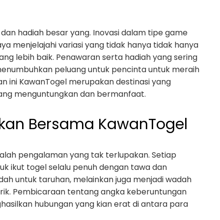
an hadiah besar yang. Inovasi dalam tipe game
 menjelajahi variasi yang tidak hanya tidak hanya
 lebih baik. Penawaran serta hadiah yang sering
enumbuhkan peluang untuk pencinta untuk meraih
 ini KawanTogel merupakan destinasi yang
ang menguntungkan dan bermanfaat.
kan Bersama KawanTogel
lah pengalaman yang tak terlupakan. Setiap
 ikut togel selalu penuh dengan tawa dan
ah untuk taruhan, melainkan juga menjadi wadah
arik. Pembicaraan tentang angka keberuntungan
asilkan hubungan yang kian erat di antara para