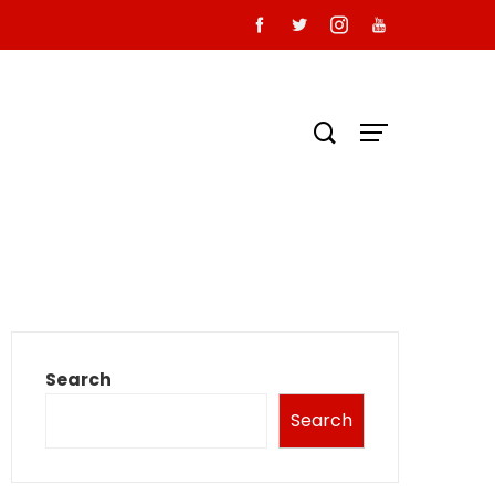
Search
Search