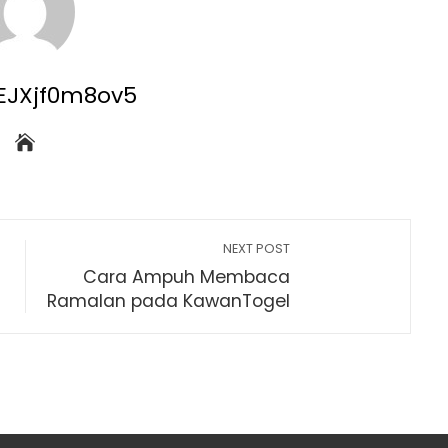
8EJXjf0m8ov5
NEXT POST
Cara Ampuh Membaca
Ramalan pada KawanTogel