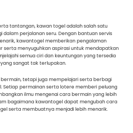
rta tantangan, kawan togel adalah salah satu
i dalam perjalanan seru. Dengan bantuan servis
menarik, kawantogel memberikan pengalaman
bur serta menyuguhkan aspirasi untuk mendapatkan
jelajahi semua ciri dan keuntungan yang tersedia
yang sangat tak terlupakan.
ermain, tetapi juga mempelajari serta berbagi
Setiap permainan serta lotere memberi peluang
mbangkan ilmu mengenai cara bermain yang lebih
h dalam bagaimana kawantogel dapat mengubah cara
ogel serta membuatnya menjadi lebih menarik.