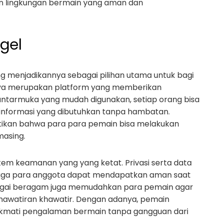
 lingkungan bermain yang aman dan
gel
g menjadikannya sebagai pilihan utama untuk bagi
nya merupakan platform yang memberikan
antarmuka yang mudah digunakan, setiap orang bisa
informasi yang dibutuhkan tanpa hambatan.
ikan bahwa para para pemain bisa melakukan
masing.
stem keamanan yang yang ketat. Privasi serta data
ngga para anggota dapat mendapatkan aman saat
bagai beragam juga memudahkan para pemain agar
hawatiran khawatir. Dengan adanya, pemain
kmati pengalaman bermain tanpa gangguan dari