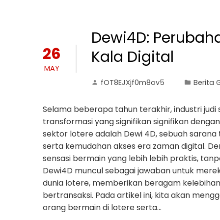
Dewi4D: Perubaha
26
Kala Digital
MAY
fOT8EJXjf0m8ov5
Berita
Selama beberapa tahun terakhir, industri ju
transformasi yang signifikan signifikan dengan
sektor lotere adalah Dewi 4D, sebuah saran
serta kemudahan akses era zaman digital. De
sensasi bermain yang lebih lebih praktis, tanp
Dewi4D muncul sebagai jawaban untuk mereka
dunia lotere, memberikan beragam kelebiha
bertransaksi. Pada artikel ini, kita akan me
orang bermain di lotere serta…