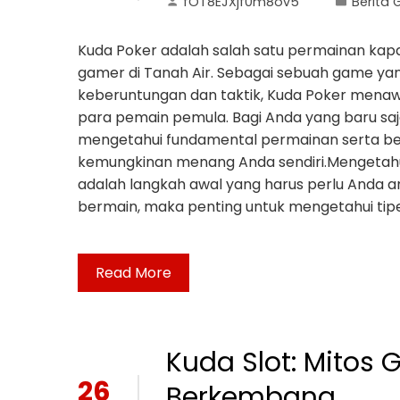
fOT8EJXjf0m8ov5
Berita
Kuda Poker adalah salah satu permainan kapa
gamer di Tanah Air. Sebagai sebuah game
keberuntungan dan taktik, Kuda Poker mena
para pemain pemula. Bagi Anda yang baru saja
mengetahui fundamental permainan serta beb
kemungkinan menang Anda sendiri.Mengetah
adalah langkah awal yang harus perlu Anda a
bermain, maka penting untuk mengetahui tipe
Read More
Kuda Slot: Mitos 
26
Berkembang