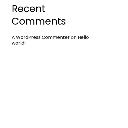
Recent
Comments
A WordPress Commenter
on
Hello
world!