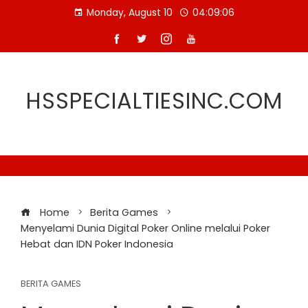
Skip
Monday, August 10
04:09:06
to
content
HSSPECIALTIESINC.COM
Home
Berita Games
Menyelami Dunia Digital Poker Online melalui Poker
Hebat dan IDN Poker Indonesia
BERITA GAMES