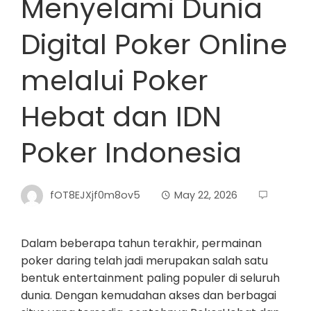
Menyelami Dunia
Digital Poker Online
melalui Poker
Hebat dan IDN
Poker Indonesia
fOT8EJXjf0m8ov5
May 22, 2026
Dalam beberapa tahun terakhir, permainan
poker daring telah jadi merupakan salah satu
bentuk entertainment paling populer di seluruh
dunia. Dengan kemudahan akses dan berbagai