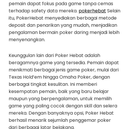
pemain dapat fokus pada game tanpa cemas
terhadap safety data mereka.
pokerhebat
Selain
itu, PokerHebat menyediakan berbagai metode
deposit dan penarikan yang mudah, menjadikan
pengalaman bermain poker daring menjadi lebih
menyenangkan.
Keunggulan lain dari Poker Hebat adalah
beragamnya game yang tersedia. Pemain dapat
menikmati berbagai jenis game poker, mulai dari
Texas Hold’em hingga Omaha Poker, dengan
berbagai tingkat kesulitan. Ini memberi
kesempatan pemain, baik yang baru belajar
maupun yang berpengalaman, untuk memilih
game yang paling cocok dengan skill dan selera
mereka. Dengan banyaknya opsi, Poker Hebat
berhasil menarik sejumlah penggemar poker
dari berbagai latar belakang.