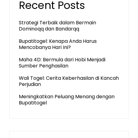
Recent Posts
Strategi Terbaik dalam Bermain
Dominoqq dan Bandarqq
Bupatitogel: Kenapa Anda Harus
Mencobanya Hari Ini?
Maha 4D: Bermula dari Hobi Menjadi
Sumber Penghasilan
Wali Togel: Cerita Keberhasilan di Kancah
Perjudian
Meningkatkan Peluang Menang dengan
Bupatitogel