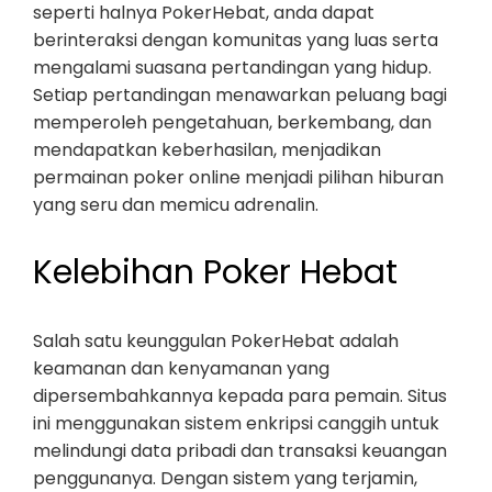
seperti halnya PokerHebat, anda dapat
berinteraksi dengan komunitas yang luas serta
mengalami suasana pertandingan yang hidup.
Setiap pertandingan menawarkan peluang bagi
memperoleh pengetahuan, berkembang, dan
mendapatkan keberhasilan, menjadikan
permainan poker online menjadi pilihan hiburan
yang seru dan memicu adrenalin.
Kelebihan Poker Hebat
Salah satu keunggulan PokerHebat adalah
keamanan dan kenyamanan yang
dipersembahkannya kepada para pemain. Situs
ini menggunakan sistem enkripsi canggih untuk
melindungi data pribadi dan transaksi keuangan
penggunanya. Dengan sistem yang terjamin,