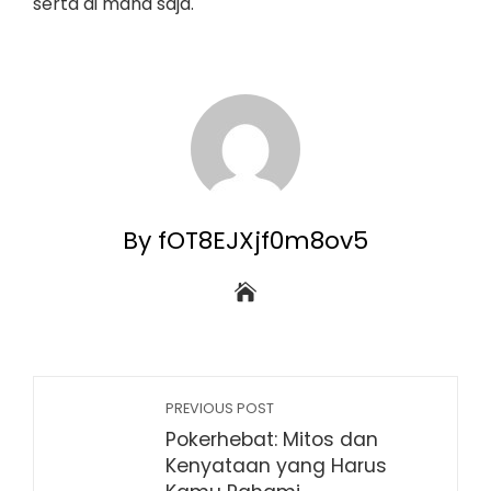
serta di mana saja.
By fOT8EJXjf0m8ov5
PREVIOUS POST
Pokerhebat: Mitos dan
Kenyataan yang Harus