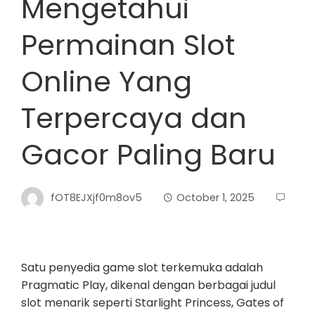
Mengetahui
Permainan Slot
Online Yang
Terpercaya dan
Gacor Paling Baru
fOT8EJXjf0m8ov5
October 1, 2025
Satu penyedia game slot terkemuka adalah
Pragmatic Play, dikenal dengan berbagai judul
slot menarik seperti Starlight Princess, Gates of