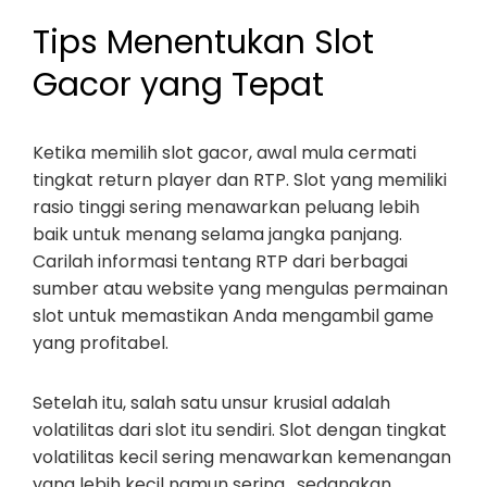
Tips Menentukan Slot
Gacor yang Tepat
Ketika memilih slot gacor, awal mula cermati
tingkat return player dan RTP. Slot yang memiliki
rasio tinggi sering menawarkan peluang lebih
baik untuk menang selama jangka panjang.
Carilah informasi tentang RTP dari berbagai
sumber atau website yang mengulas permainan
slot untuk memastikan Anda mengambil game
yang profitabel.
Setelah itu, salah satu unsur krusial adalah
volatilitas dari slot itu sendiri. Slot dengan tingkat
volatilitas kecil sering menawarkan kemenangan
yang lebih kecil namun sering , sedangkan