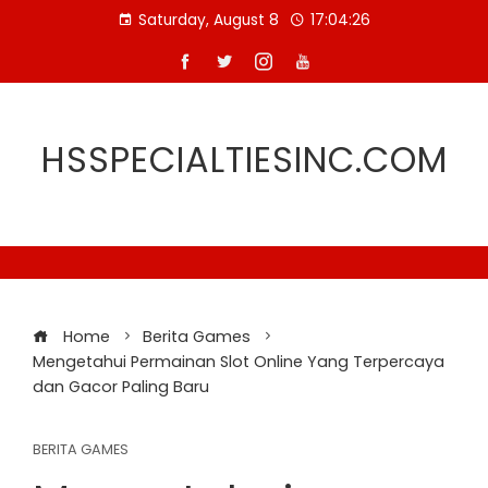
Skip
Saturday, August 8
17:04:26
to
content
HSSPECIALTIESINC.COM
Home
Berita Games
Mengetahui Permainan Slot Online Yang Terpercaya
dan Gacor Paling Baru
BERITA GAMES