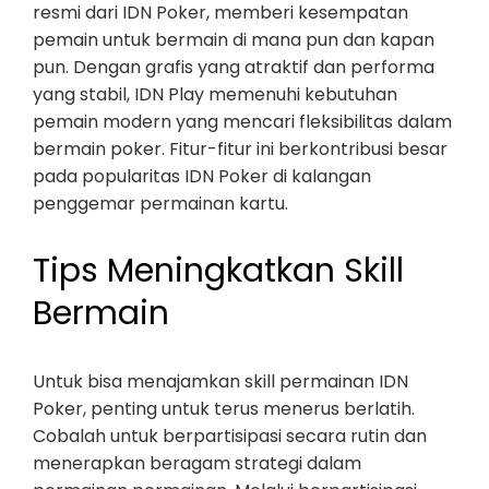
resmi dari IDN Poker, memberi kesempatan
pemain untuk bermain di mana pun dan kapan
pun. Dengan grafis yang atraktif dan performa
yang stabil, IDN Play memenuhi kebutuhan
pemain modern yang mencari fleksibilitas dalam
bermain poker. Fitur-fitur ini berkontribusi besar
pada popularitas IDN Poker di kalangan
penggemar permainan kartu.
Tips Meningkatkan Skill
Bermain
Untuk bisa menajamkan skill permainan IDN
Poker, penting untuk terus menerus berlatih.
Cobalah untuk berpartisipasi secara rutin dan
menerapkan beragam strategi dalam