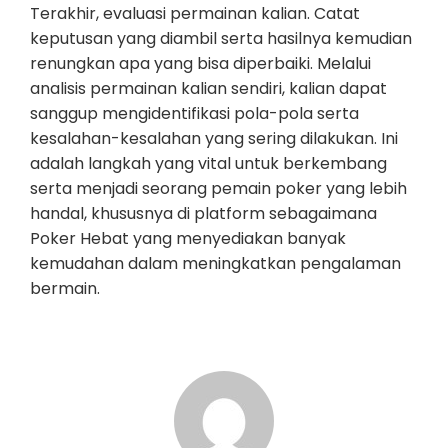
Terakhir, evaluasi permainan kalian. Catat
keputusan yang diambil serta hasilnya kemudian
renungkan apa yang bisa diperbaiki. Melalui
analisis permainan kalian sendiri, kalian dapat
sanggup mengidentifikasi pola-pola serta
kesalahan-kesalahan yang sering dilakukan. Ini
adalah langkah yang vital untuk berkembang
serta menjadi seorang pemain poker yang lebih
handal, khususnya di platform sebagaimana
Poker Hebat yang menyediakan banyak
kemudahan dalam meningkatkan pengalaman
bermain.