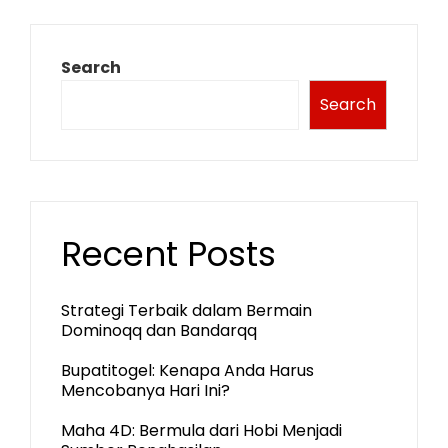
Search
Search
Recent Posts
Strategi Terbaik dalam Bermain
Dominoqq dan Bandarqq
Bupatitogel: Kenapa Anda Harus
Mencobanya Hari Ini?
Maha 4D: Bermula dari Hobi Menjadi