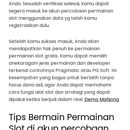
Anda. Sesudah verifikasi selesai, kamu dapat
segera masuk ke akun percobaan permainan
slot menggunakan data yg telah kamu
registrasikan dulu.
Setelah kamu sukses masuk, Anda akan
mendapatkan hak penuh ke permainan
permainan slot gratis. Kamu dapat memilih
anekaragam jenis permainan dari developer
terkenal contohnya Pragmatic atau PG Soft. Ini
kesempatan yang bagus untuk berlatih tanpa
harus dana asli, agar Anda dapat memahami
cara fungsi alat slot dan strategi yang dapat
dipakai ketika berjudi dalam real.
Demo Mahjong
Tips Bermain Permainan
Slot di akun percobaan