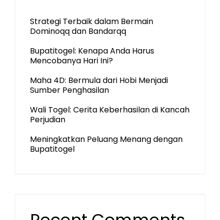
Strategi Terbaik dalam Bermain
Dominoqq dan Bandarqq
Bupatitogel: Kenapa Anda Harus
Mencobanya Hari Ini?
Maha 4D: Bermula dari Hobi Menjadi
Sumber Penghasilan
Wali Togel: Cerita Keberhasilan di Kancah
Perjudian
Meningkatkan Peluang Menang dengan
Bupatitogel