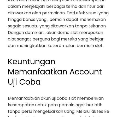
dalam menjelajahi berbagai tema dan fitur dari
ditawarkan oleh permainan. Dari efek visual yang
hingga bonus yang , pemain dapat menemukan
segala sesuatu yang ditawarkan tanpa tekanan.
Dengan demikian , akun demo slot merupakan
alat sangat berguna bagi mereka yang belajar
dan meningkatkan keterampilan bermain slot.
Keuntungan
Memanfaatkan Account
Uji Coba
Memanfaatkan akun uji coba slot memberikan
kesempatan untuk para pemain agar berlatih
tanpa perlu mengeluarkan uang. Melalui akses ke