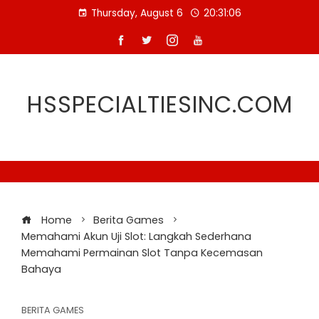
Skip
Thursday, August 6
20:31:06
to
content
HSSPECIALTIESINC.COM
Home
Berita Games
Memahami Akun Uji Slot: Langkah Sederhana
Memahami Permainan Slot Tanpa Kecemasan
Bahaya
BERITA GAMES