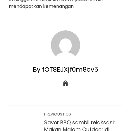
mendapatkan kemenangan.
By fOT8EJXjf0m8ov5
PREVIOUS POST
Savor BBQ sambil relaksasi:
Makan Malam Outdoor|di