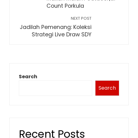
Count Porkula
NEXT POST
Jadilah Pemenang: Koleksi
Strategi Live Draw SDY
Search
Search
Recent Posts