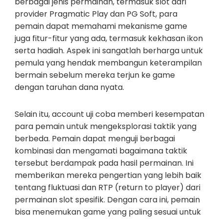
berbagai jenis permainan, termasuk slot dari
provider Pragmatic Play dan PG Soft, para
pemain dapat memahami mekanisme game
juga fitur-fitur yang ada, termasuk kekhasan ikon
serta hadiah. Aspek ini sangatlah berharga untuk
pemula yang hendak membangun keterampilan
bermain sebelum mereka terjun ke game
dengan taruhan dana nyata.
Selain itu, account uji coba memberi kesempatan
para pemain untuk mengeksplorasi taktik yang
berbeda. Pemain dapat menguji berbagai
kombinasi dan mengamati bagaimana taktik
tersebut berdampak pada hasil permainan. Ini
memberikan mereka pengertian yang lebih baik
tentang fluktuasi dan RTP (return to player) dari
permainan slot spesifik. Dengan cara ini, pemain
bisa menemukan game yang paling sesuai untuk