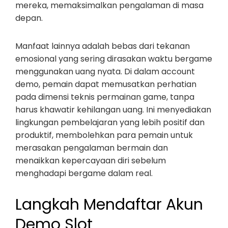
mereka, memaksimalkan pengalaman di masa
depan.
Manfaat lainnya adalah bebas dari tekanan
emosional yang sering dirasakan waktu bergame
menggunakan uang nyata. Di dalam account
demo, pemain dapat memusatkan perhatian
pada dimensi teknis permainan game, tanpa
harus khawatir kehilangan uang. Ini menyediakan
lingkungan pembelajaran yang lebih positif dan
produktif, membolehkan para pemain untuk
merasakan pengalaman bermain dan
menaikkan kepercayaan diri sebelum
menghadapi bergame dalam real.
Langkah Mendaftar Akun
Demo Slot