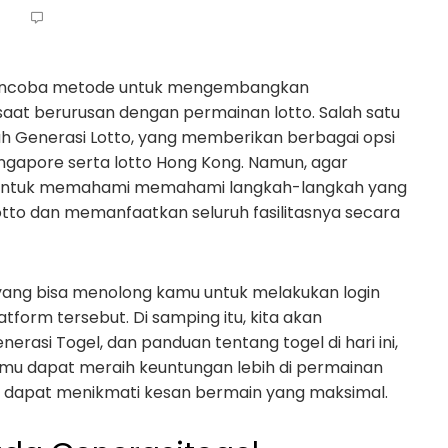
 mencoba metode untuk mengembangkan
 saat berurusan dengan permainan lotto. Salah satu
ah Generasi Lotto, yang memberikan berbagai opsi
ingapore serta lotto Hong Kong. Namun, agar
al untuk memahami memahami langkah-langkah yang
otto dan memanfaatkan seluruh fasilitasnya secara
ps yang bisa menolong kamu untuk melakukan login
tform tersebut. Di samping itu, kita akan
rasi Togel, dan panduan tentang togel di hari ini,
kamu dapat meraih keuntungan lebih di permainan
u dapat menikmati kesan bermain yang maksimal.