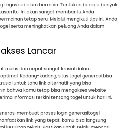
ang tegas sebelum bermain. Tentukan berapa banyak
tasan itu. Ini akan sangat membantu Anda
mainan tetap seru. Melalui mengikuti tips ini, Anda
ogel serta meningkatkan peluang Anda dalam
ngakses Lancar
at mulus dan cepat sangat krusial dalam
imal. Kadang-kadang, situs togel generasi bisa
sial untuk tahu link alternatif yang bisa
jamin bahwa kamu tetap bisa mengakses website
 informasi terkini tentang togel untuk hari ini.
enerasi membuat proses login generasitogel
anfaatkan link yang tepat, kamu bisa langsung
kesulitan teknis. Pastikan untuk selalu mencari