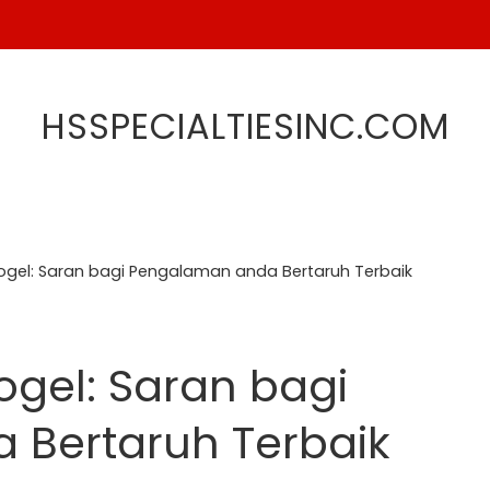
HSSPECIALTIESINC.COM
ogel: Saran bagi Pengalaman anda Bertaruh Terbaik
gel: Saran bagi
Bertaruh Terbaik