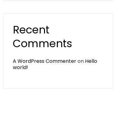
Recent
Comments
A WordPress Commenter
on
Hello
world!