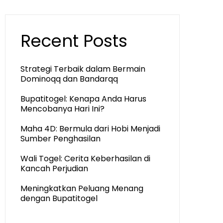
Recent Posts
Strategi Terbaik dalam Bermain
Dominoqq dan Bandarqq
Bupatitogel: Kenapa Anda Harus
Mencobanya Hari Ini?
Maha 4D: Bermula dari Hobi Menjadi
Sumber Penghasilan
Wali Togel: Cerita Keberhasilan di
Kancah Perjudian
Meningkatkan Peluang Menang
dengan Bupatitogel