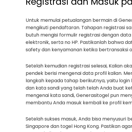
Registrasi dan Masuk p
Untuk memulai petualangan bermain di Genera
mengikuti pendaftaran. Tahapan registrasi s
butuh mengisi formulir registrasi dengan data 
elektronik, serta no HP. Pastikanlah bahwa 
safety dan kenyamanan ketika bertransaksi o
Setelah kemudian registrasi selesai, Kalian 
pendek berisi mengenai data profil kalian. M
langkah kepada tahap berikutnya, yaitu login
dan kata sandi yang telah telah Anda buat ket
mengenai kata sandi, Generasitogel pun meny
membantu Anda masuk kembali ke profil kemb
Setelah sukses masuk, Anda bisa menyusuri b
Singapore dan togel Hong Kong. Pastikan agar