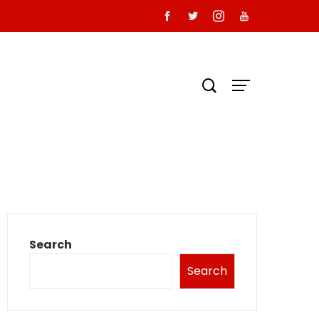
Search
Search