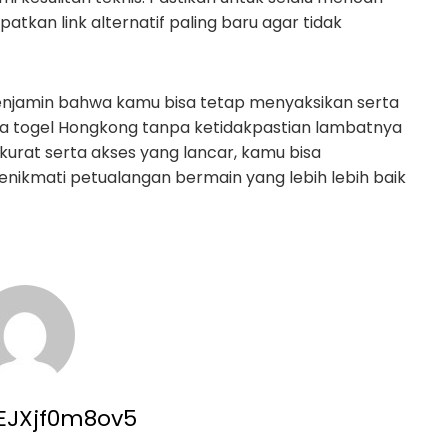
kan link alternatif paling baru agar tidak
 menjamin bahwa kamu bisa tetap menyaksikan serta
rta togel Hongkong tanpa ketidakpastian lambatnya
akurat serta akses yang lancar, kamu bisa
ikmati petualangan bermain yang lebih lebih baik
8EJXjf0m8ov5