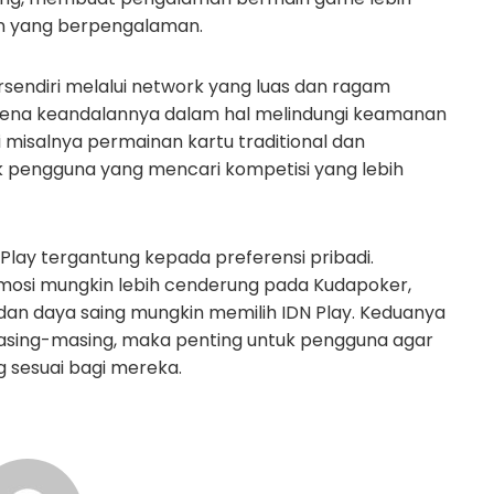
 yang berpengalaman.
rsendiri melalui network yang luas dan ragam
karena keandalannya dalam hal melindungi keamanan
si misalnya permainan kartu traditional dan
pengguna yang mencari kompetisi yang lebih
 Play tergantung kepada preferensi pribadi.
osi mungkin lebih cenderung pada Kudapoker,
an daya saing mungkin memilih IDN Play. Keduanya
sing-masing, maka penting untuk pengguna agar
 sesuai bagi mereka.