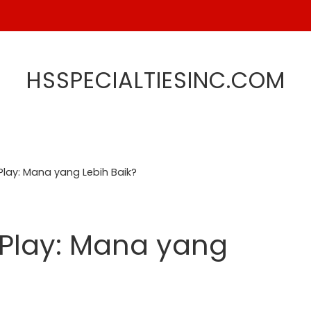
HSSPECIALTIESINC.COM
Play: Mana yang Lebih Baik?
NPlay: Mana yang