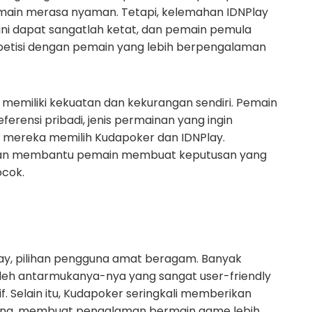
ain merasa nyaman. Tetapi, kelemahan IDNPlay
ni dapat sangatlah ketat, dan pemain pemula
etisi dengan pemain yang lebih berpengalaman
memiliki kekuatan dan kekurangan sendiri. Pemain
rensi pribadi, jenis permainan yang ingin
mereka memilih Kudapoker dan IDNPlay.
kan membantu pemain membuat keputusan yang
ocok.
lay, pilihan pengguna amat beragam. Banyak
eh antarmukanya-nya yang sangat user-friendly
. Selain itu, Kudapoker seringkali memberikan
g, membuat pengalaman bermain game lebih