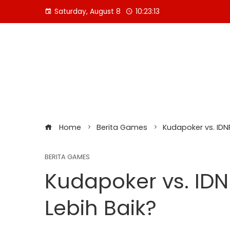
Skip
Saturday, August 8
10:23:13
to
content
Home
Berita Games
Kudapoker vs. IDN
BERITA GAMES
Kudapoker vs. ID
Lebih Baik?