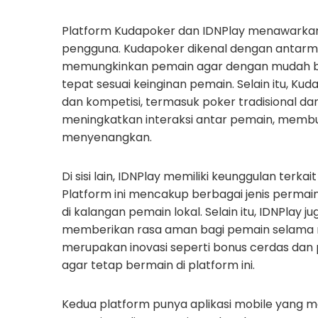
Platform Kudapoker dan IDNPlay menawarkan 
pengguna. Kudapoker dikenal dengan antarmuk
memungkinkan pemain agar dengan mudah be
tepat sesuai keinginan pemain. Selain itu, Ku
dan kompetisi, termasuk poker tradisional dan v
meningkatkan interaksi antar pemain, membu
menyenangkan.
Di sisi lain, IDNPlay memiliki keunggulan ter
Platform ini mencakup berbagai jenis permai
di kalangan pemain lokal. Selain itu, IDNPlay 
memberikan rasa aman bagi pemain selama mel
merupakan inovasi seperti bonus cerdas dan pr
agar tetap bermain di platform ini.
Kedua platform punya aplikasi mobile yang 