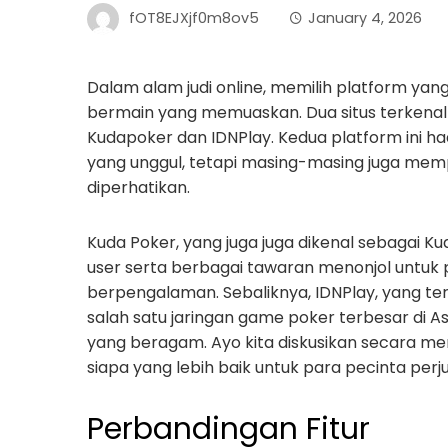
fOT8EJXjf0m8ov5
January 4, 2026
Dalam alam judi online, memilih platform yan
bermain yang memuaskan. Dua situs terkenal
Kudapoker dan IDNPlay. Kedua platform ini had
yang unggul, tetapi masing-masing juga mem
diperhatikan.
Kuda Poker, yang juga juga dikenal sebagai 
user serta berbagai tawaran menonjol untuk 
berpengalaman. Sebaliknya, IDNPlay, yang t
salah satu jaringan game poker terbesar di 
yang beragam. Ayo kita diskusikan secara m
siapa yang lebih baik untuk para pecinta perju
Perbandingan Fitur