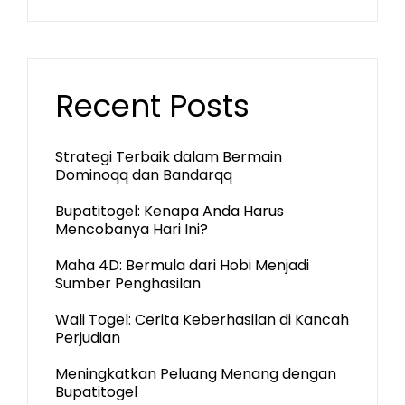
Recent Posts
Strategi Terbaik dalam Bermain
Dominoqq dan Bandarqq
Bupatitogel: Kenapa Anda Harus
Mencobanya Hari Ini?
Maha 4D: Bermula dari Hobi Menjadi
Sumber Penghasilan
Wali Togel: Cerita Keberhasilan di Kancah
Perjudian
Meningkatkan Peluang Menang dengan
Bupatitogel