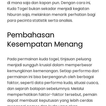
di mana saja dan kapan pun. Dengan cara ini,
Kuda Togel bukan sekadar menjadi kegiatan
hiburan saja, melainkan menarik perhatian bagi
para pecinta statistik serta analisis.
Pembahasan
Kesempatan Menang
Pada permainan kuda togel, tinjauan peluang
menjadi sungguh krusial dalam memperbesar
kemungkinan kemenangan. Setiap performa dari
permainan ini bisa berpengaruh oleh berbagai
faktor, seperti data performa kuda, situasi cuaca,
dan sejarah balapan sebelumnya. Melalui
memperhatikan faktor-faktor tersebut, pemain
dapat membuat keputusan yang lebih cerdas