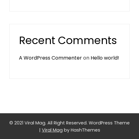
Recent Comments
A WordPress Commenter
on
Hello world!
© 2021 Viral Mag. All Right Reserved.
WordPress Theme
|
Viral Mag
by HashThemes