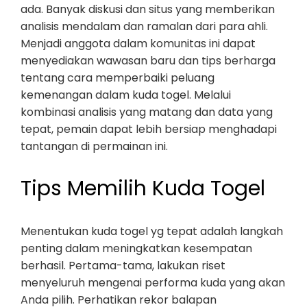
ada. Banyak diskusi dan situs yang memberikan
analisis mendalam dan ramalan dari para ahli.
Menjadi anggota dalam komunitas ini dapat
menyediakan wawasan baru dan tips berharga
tentang cara memperbaiki peluang
kemenangan dalam kuda togel. Melalui
kombinasi analisis yang matang dan data yang
tepat, pemain dapat lebih bersiap menghadapi
tantangan di permainan ini.
Tips Memilih Kuda Togel
Menentukan kuda togel yg tepat adalah langkah
penting dalam meningkatkan kesempatan
berhasil. Pertama-tama, lakukan riset
menyeluruh mengenai performa kuda yang akan
Anda pilih. Perhatikan rekor balapan