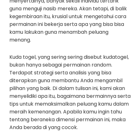
menyertainya, banyak sekali individu tertarik
guna menguji nasib mereka. Akan tetapi, di balik
kegembiraan itu, krusial untuk mengetahui cara
permainan ini bekerja serta apa yang bisa bisa
kamu lakukan guna menambah peluang
menang.
Kuda togel, yang sering sering disebut kudatogel,
bukan hanya sebagai permainan random.
Terdapat strategi serta analisis yang bisa
diterapkan guna membantu Anda mengambil
pilihan yang baik. Di dalam tulisan ini, kami akan
menyelidiki apa itu, bagaimana bermainnya serta
tips untuk memaksimalkan peluang kamu dalam
meraih kemenangan. Apabila kamu ingin tahu
tentang beraneka dimensi permainan ini, maka
Anda berada di yang cocok.