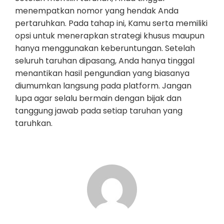
menempatkan nomor yang hendak Anda
pertaruhkan. Pada tahap ini, Kamu serta memiliki
opsi untuk menerapkan strategi khusus maupun
hanya menggunakan keberuntungan. Setelah
seluruh taruhan dipasang, Anda hanya tinggal
menantikan hasil pengundian yang biasanya
diumumkan langsung pada platform. Jangan
lupa agar selalu bermain dengan bijak dan
tanggung jawab pada setiap taruhan yang
taruhkan.