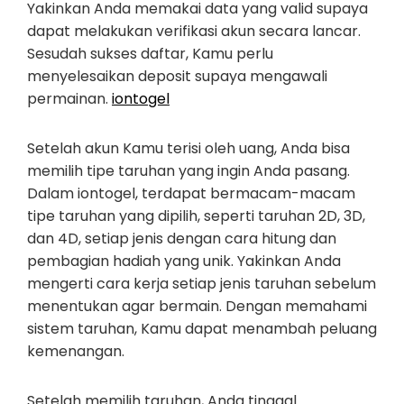
Yakinkan Anda memakai data yang valid supaya
dapat melakukan verifikasi akun secara lancar.
Sesudah sukses daftar, Kamu perlu
menyelesaikan deposit supaya mengawali
permainan.
iontogel
Setelah akun Kamu terisi oleh uang, Anda bisa
memilih tipe taruhan yang ingin Anda pasang.
Dalam iontogel, terdapat bermacam-macam
tipe taruhan yang dipilih, seperti taruhan 2D, 3D,
dan 4D, setiap jenis dengan cara hitung dan
pembagian hadiah yang unik. Yakinkan Anda
mengerti cara kerja setiap jenis taruhan sebelum
menentukan agar bermain. Dengan memahami
sistem taruhan, Kamu dapat menambah peluang
kemenangan.
Setelah memilih taruhan, Anda tinggal