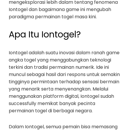
mengeksplorasi lebih dalam tentang fenomena
Iontogel dan bagaimana game ini mengubah
paradigma permainan togel masa kini.
Apa Itu Iontogel?
Iontogel adalah suatu inovasi dalam ranah game
angka togel yang menggabungkan teknologi
terkini dan tradisi permainan numerik. Ide ini
muncul sebagai hasil dari respons untuk semakin
tingginya permintaan terhadap sensasi bermain
yang menarik serta menyenangkan. Melalui
menggunakan platform digital, Iontogel sudah
successfully memikat banyak pecinta
permainan togel di berbagai negara.
Dalam Iontogel, semua pemain bisa memasang