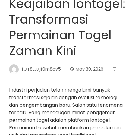
Keajaiban Iontogel:
Transformasi
Permainan Togel
Zaman Kini
fOT8EJXjf0m8ov5
May 30, 2026
Industri perjudian telah mengalami banyak
transformasi sejalan dengan evolusi teknologi
dan pengembangan baru. Salah satu fenomena
terbaru yang menggugah minat penggemar
permainan togel adalah platform Iontogel.
Permainan tersebut memberikan pengalaman