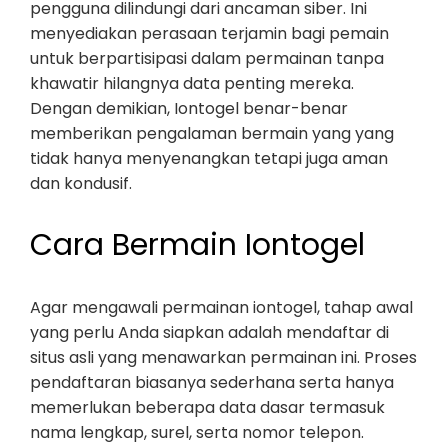
pengguna dilindungi dari ancaman siber. Ini
menyediakan perasaan terjamin bagi pemain
untuk berpartisipasi dalam permainan tanpa
khawatir hilangnya data penting mereka.
Dengan demikian, Iontogel benar-benar
memberikan pengalaman bermain yang yang
tidak hanya menyenangkan tetapi juga aman
dan kondusif.
Cara Bermain Iontogel
Agar mengawali permainan iontogel, tahap awal
yang perlu Anda siapkan adalah mendaftar di
situs asli yang menawarkan permainan ini. Proses
pendaftaran biasanya sederhana serta hanya
memerlukan beberapa data dasar termasuk
nama lengkap, surel, serta nomor telepon.