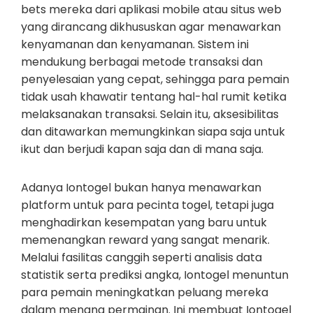
bets mereka dari aplikasi mobile atau situs web
yang dirancang dikhususkan agar menawarkan
kenyamanan dan kenyamanan. Sistem ini
mendukung berbagai metode transaksi dan
penyelesaian yang cepat, sehingga para pemain
tidak usah khawatir tentang hal-hal rumit ketika
melaksanakan transaksi. Selain itu, aksesibilitas
dan ditawarkan memungkinkan siapa saja untuk
ikut dan berjudi kapan saja dan di mana saja.
Adanya Iontogel bukan hanya menawarkan
platform untuk para pecinta togel, tetapi juga
menghadirkan kesempatan yang baru untuk
memenangkan reward yang sangat menarik.
Melalui fasilitas canggih seperti analisis data
statistik serta prediksi angka, Iontogel menuntun
para pemain meningkatkan peluang mereka
dalam menang permainan. Ini membuat Iontogel