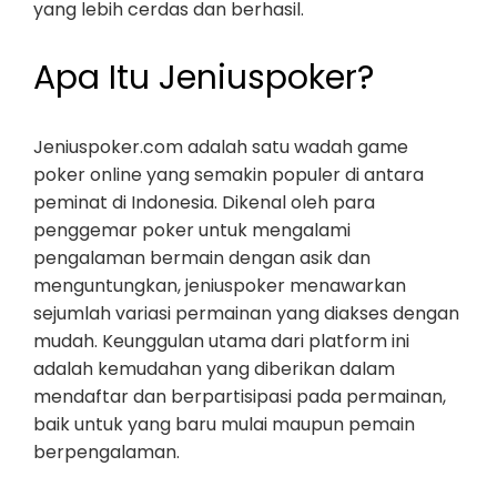
yang lebih cerdas dan berhasil.
Apa Itu Jeniuspoker?
Jeniuspoker.com adalah satu wadah game
poker online yang semakin populer di antara
peminat di Indonesia. Dikenal oleh para
penggemar poker untuk mengalami
pengalaman bermain dengan asik dan
menguntungkan, jeniuspoker menawarkan
sejumlah variasi permainan yang diakses dengan
mudah. Keunggulan utama dari platform ini
adalah kemudahan yang diberikan dalam
mendaftar dan berpartisipasi pada permainan,
baik untuk yang baru mulai maupun pemain
berpengalaman.