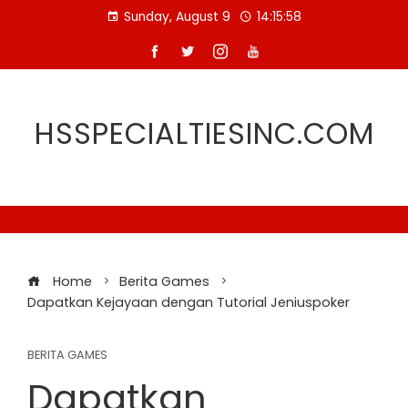
Skip
Sunday, August 9
14:15:59
to
content
HSSPECIALTIESINC.COM
Home
Berita Games
Dapatkan Kejayaan dengan Tutorial Jeniuspoker
BERITA GAMES
Dapatkan