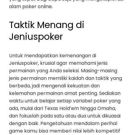
alam poker online.
Taktik Menang di
Jeniuspoker
Untuk mendapatkan kemenangan di
Jeniuspoker, krusial agar memahami jenis
permainan yang Anda seleksi. Masing-masing
jenis permainan memiliki kaidah dan taktik yang
berbeda, jadi mengenali kekuatan dan
kelemahan permainan amat penting. Sediakan
waktu untuk belajar setiap variabel poker yang
ada, mulai dari Texas Hold’em hingga Omaha,
dan fokuslah pada satu atau dua untuk dikuasai
dengan baik. Pengetahuan mendalam perihal
game kamu bisa memberi nilai lebih kompetitif