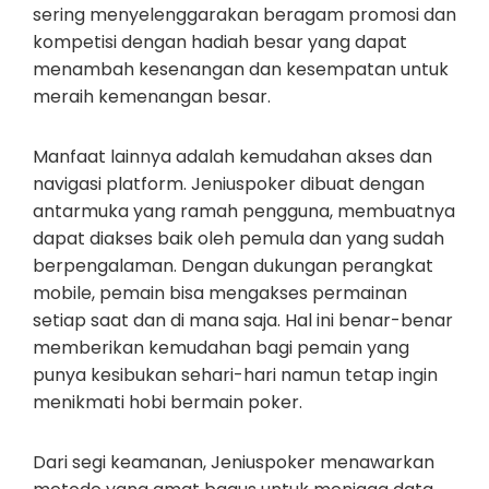
sering menyelenggarakan beragam promosi dan
kompetisi dengan hadiah besar yang dapat
menambah kesenangan dan kesempatan untuk
meraih kemenangan besar.
Manfaat lainnya adalah kemudahan akses dan
navigasi platform. Jeniuspoker dibuat dengan
antarmuka yang ramah pengguna, membuatnya
dapat diakses baik oleh pemula dan yang sudah
berpengalaman. Dengan dukungan perangkat
mobile, pemain bisa mengakses permainan
setiap saat dan di mana saja. Hal ini benar-benar
memberikan kemudahan bagi pemain yang
punya kesibukan sehari-hari namun tetap ingin
menikmati hobi bermain poker.
Dari segi keamanan, Jeniuspoker menawarkan