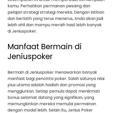
kamu. Perhatikan permainan pesaing dan
pelajari strategi strategi mereka. Dengan latihan
dan berlatih yang terus menerus, Anda akan jadi
lebih ahli dan mampu meraih hasil lebih banyak
di Jeniuspoker.
Manfaat Bermain di
Jeniuspoker
Bermain di Jeniuspoker menawarkan banyak
manfaat bagi pencinta poker. Salah satunya nilai
plus utama adalah hadiah dan promosi yang
menggiurkan. Setiap pemula dapat menikmati
bonus selamat datang yang signifikan, yang
memungkinkan mereka memulai permainan
dengan modal lebih. Selain itu, Jenius Poker