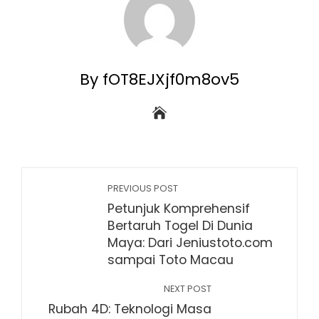
By fOT8EJXjf0m8ov5
PREVIOUS POST
Petunjuk Komprehensif
Bertaruh Togel Di Dunia
Maya: Dari Jeniustoto.com
sampai Toto Macau
NEXT POST
Rubah 4D: Teknologi Masa