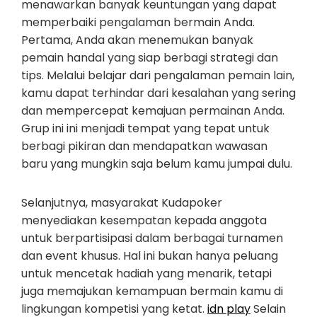
menawarkan banyak keuntungan yang dapat
memperbaiki pengalaman bermain Anda.
Pertama, Anda akan menemukan banyak
pemain handal yang siap berbagi strategi dan
tips. Melalui belajar dari pengalaman pemain lain,
kamu dapat terhindar dari kesalahan yang sering
dan mempercepat kemajuan permainan Anda.
Grup ini ini menjadi tempat yang tepat untuk
berbagi pikiran dan mendapatkan wawasan
baru yang mungkin saja belum kamu jumpai dulu.
Selanjutnya, masyarakat Kudapoker
menyediakan kesempatan kepada anggota
untuk berpartisipasi dalam berbagai turnamen
dan event khusus. Hal ini bukan hanya peluang
untuk mencetak hadiah yang menarik, tetapi
juga memajukan kemampuan bermain kamu di
lingkungan kompetisi yang ketat.
idn play
Selain