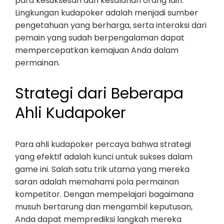
para kesuksesan dan kesalahan orang lain.
Lingkungan kudapoker adalah menjadi sumber
pengetahuan yang berharga, serta interaksi dari
pemain yang sudah berpengalaman dapat
mempercepatkan kemajuan Anda dalam
permainan.
Strategi dari Beberapa
Ahli Kudapoker
Para ahli kudapoker percaya bahwa strategi
yang efektif adalah kunci untuk sukses dalam
game ini. Salah satu trik utama yang mereka
saran adalah memahami pola permainan
kompetitor. Dengan mempelajari bagaimana
musuh bertarung dan mengambil keputusan,
Anda dapat memprediksi langkah mereka